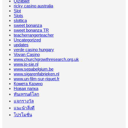
Qizilbilet
ricky casino australia
Slot
Slots
slottica
sweet bonanza
sweet bonanza TR
teacherrangerteacher
Uncategorized
updates
verde casino hungary
Vovan Casino
www.churchgrowthresearch.org.uk
www.jo-sie.nl
www.sepabelgium.be
www.sigarenfabrieken.nl
www.un-film-sur-riquet.fr
Комета Казино
Новая папка
ทันเทรนด์โลก
แจกรางวัล
แนะนำสิ่งดี
โปรโมชั่น