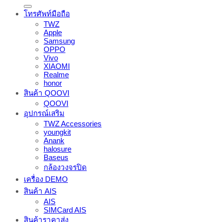
โทรศัพท์มือถือ
TWZ
Apple
Samsung
OPPO
Vivo
XIAOMI
Realme
honor
สินค้า QOOVI
QOOVI
อุปกรณ์เสริม
TWZ Accessories
youngkit
Anank
halosure
Baseus
กล้องวงจรปิด
เครื่อง DEMO
สินค้า AIS
AIS
SIMCard AIS
สินค้าราคาส่ง