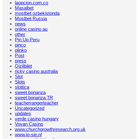
laopcion.com.co
Masalbet
mostbet ozbekistonda
Mostbet Russia
news
online casino au
other
Pin Up Peru
pinco
plinko
Post
press
Qizilbilet
ricky casino australia
Slot
Slots
slottica
sweet bonanza
sweet bonanza TR
teacherrangerteacher
Uncategorized
updates
verde casino hungary
Vovan Casino
www.churchgrowthresearch.org.uk
www.jo-sie.nl