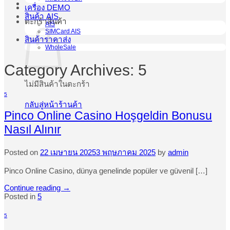
เครื่อง DEMO
สินค้า AIS
ตะกร้าสินค้า
AIS
SIMCard AIS
สินค้าราคาส่ง
WholeSale
Category Archives:
5
ไม่มีสินค้าในตะกร้า
5
กลับสู่หน้าร้านค้า
Pinco Online Casino Hoşgeldin Bonusu
Nasıl Alınır
Posted on
22 เมษายน 2025
3 พฤษภาคม 2025
by
admin
Pinco Online Casino, dünya genelinde popüler ve güvenil […]
Continue reading
→
Posted in
5
5