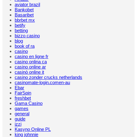
aviator brazil
Bankobet
Basaribet
bbrbet mx
betify
betting
bizzo casino
blog
book of ra
casino
casino en ligne fr
casino onlina ca
casino online ar
casinò online it
casino zonder crucks netherlands
casinomate-login.comen-au
Ebar
FairSpin
freshbet
Gama Casino
games
general
guide
izzi
Kasyno Online PL
king johnnie