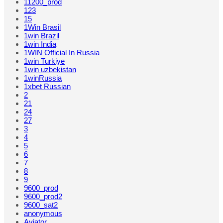
11200_prod
123
15
1Win Brasil
1win Brazil
1win India
1WIN Official In Russia
1win Turkiye
1win uzbekistan
1winRussia
1xbet Russian
2
21
24
27
3
4
5
6
7
8
9
9600_prod
9600_prod2
9600_sat2
anonymous
Aviator