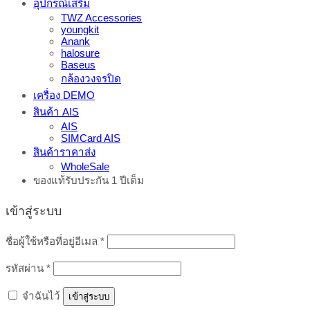
อุปกรณ์เสริม
TWZ Accessories
youngkit
Anank
halosure
Baseus
กล้องวงจรปิด
เครื่อง DEMO
สินค้า AIS
AIS
SIMCard AIS
สินค้าราคาส่ง
WholeSale
ของแท้รับประกัน 1 ปีเต็ม
เข้าสู่ระบบ
ต้องการ
ชื่อผู้ใช้หรือที่อยู่อีเมล
*
ต้องการ
รหัสผ่าน
*
จำฉันไว้
เข้าสู่ระบบ