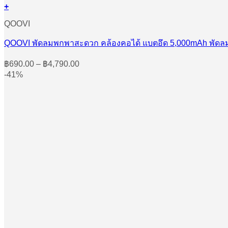
+
This
QOOVI
product
has
multiple
QOOVI พัดลมพกพาสะดวก คล้องคอได้ แบตอึด 5,000mAh พัดลมมือถ
variants.
The
Price
฿
690.00
–
฿
4,790.00
options
range:
-41%
may
฿690.00
be
through
chosen
฿4,790.00
on
the
product
page