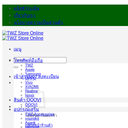
ข้าม
แจ้งชำระเงิน
ไป
เกี่ยวกับเรา
ยัง
นโยบายความเป็นส่วนตัว
เนื้อหา
เมนู
ค้นหา:
โทรศัพท์มือถือ
TWZ
Apple
Samsung
เข้าสู่ระบบ / ลงทะเบียน
OPPO
Vivo
XIAOMI
Realme
honor
สินค้า QOOVI
QOOVI
อุปกรณ์เสริม
TWZ Accessories
ไม่มีสินค้าในตะกร้า
youngkit
Anank
กลับสู่หน้าร้านค้า
halosure