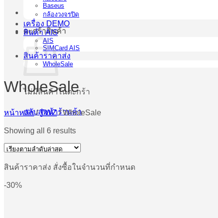
Baseus
กล้องวงจรปิด
เครื่อง DEMO
ตะกร้าสินค้า
สินค้า AIS
AIS
SIMCard AIS
สินค้าราคาส่ง
WholeSale
WholeSale
ไม่มีสินค้าในตะกร้า
กลับสู่หน้าร้านค้า
หน้าหลัก
/
TWZ
/
WholeSale
Sorted
Showing all 6 results
by
latest
สินค้าราคาส่ง สั่งซื้อในจำนวนที่กำหนด
-30%