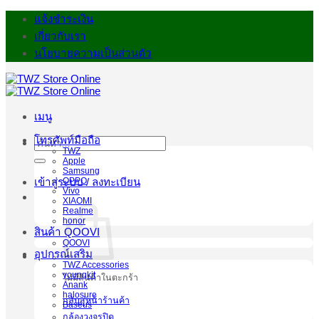
ข้าม
แจ้งชำระเงิน
ไป
เกี่ยวกับเรา
ยัง
นโยบายความเป็นส่วนตัว
เนื้อหา
เมนู
โทรศัพท์มือถือ
ค้นหา:
TWZ
Apple
Samsung
OPPO
เข้าสู่ระบบ / ลงทะเบียน
Vivo
XIAOMI
Realme
honor
สินค้า QOOVI
QOOVI
อุปกรณ์เสริม
TWZ Accessories
youngkit
ไม่มีสินค้าในตะกร้า
Anank
halosure
กลับสู่หน้าร้านค้า
Baseus
กล้องวงจรปิด