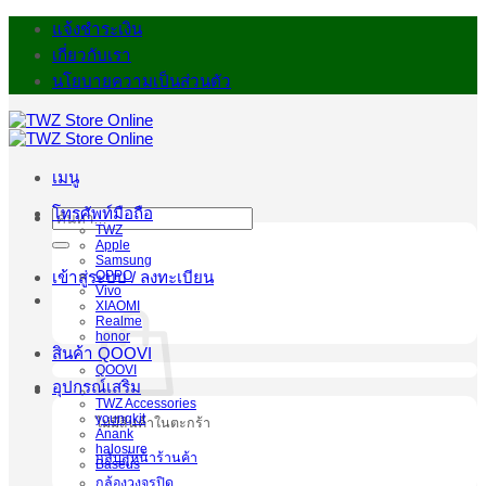
ข้าม
แจ้งชำระเงิน
ไป
เกี่ยวกับเรา
ยัง
นโยบายความเป็นส่วนตัว
เนื้อหา
เมนู
โทรศัพท์มือถือ
ค้นหา:
TWZ
Apple
Samsung
OPPO
เข้าสู่ระบบ / ลงทะเบียน
Vivo
XIAOMI
Realme
honor
สินค้า QOOVI
QOOVI
อุปกรณ์เสริม
TWZ Accessories
youngkit
ไม่มีสินค้าในตะกร้า
Anank
halosure
กลับสู่หน้าร้านค้า
Baseus
กล้องวงจรปิด