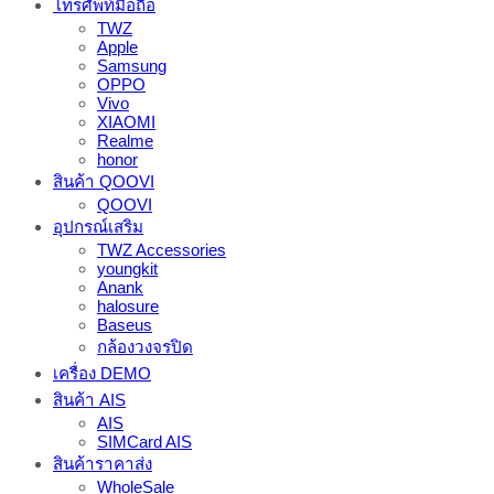
โทรศัพท์มือถือ
TWZ
Apple
Samsung
OPPO
Vivo
XIAOMI
Realme
honor
สินค้า QOOVI
QOOVI
อุปกรณ์เสริม
TWZ Accessories
youngkit
Anank
halosure
Baseus
กล้องวงจรปิด
เครื่อง DEMO
สินค้า AIS
AIS
SIMCard AIS
สินค้าราคาส่ง
WholeSale