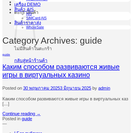
เครื่อง DEMO
สินค้า AIS
ตะกร้าสินค้า
AIS
SIMCard AIS
สินค้าราคาส่ง
WholeSale
Category Archives:
guide
ไม่มีสินค้าในตะกร้า
guide
กลับสู่หน้าร้านค้า
Каким способом развиваются живые
игры в виртуальных казино
Posted on
30 พฤษภาคม 2025
3 มิถุนายน 2025
by
admin
Каким способом развиваются живые игры в виртуальных каз
[…]
Continue reading
→
Posted in
guide
—