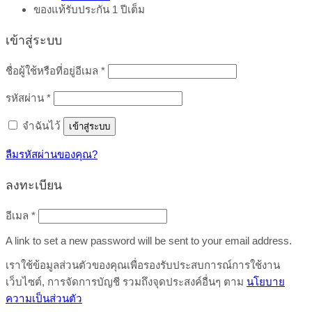
ของแท้รับประกัน 1 ปีเต็ม
เข้าสู่ระบบ
ต้องการ
ชื่อผู้ใช้หรือที่อยู่อีเมล
*
ต้องการ
รหัสผ่าน
*
จำฉันไว้
เข้าสู่ระบบ
ลืมรหัสผ่านของคุณ?
ลงทะเบียน
ต้องการ
อีเมล
*
A link to set a new password will be sent to your email address.
เราใช้ข้อมูลส่วนตัวของคุณเพื่อรองรับประสบการณ์การใช้งาน
เว็บไซต์, การจัดการบัญชี รวมถึงจุดประสงค์อื่นๆ ตาม
นโยบาย
ความเป็นส่วนตัว