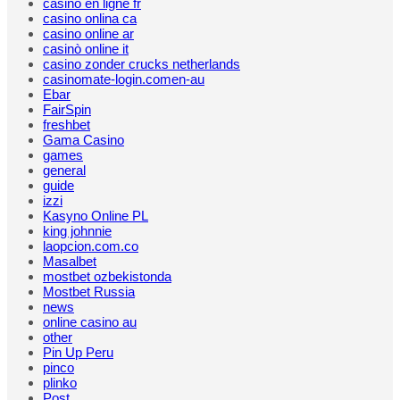
casino en ligne fr
casino onlina ca
casino online ar
casinò online it
casino zonder crucks netherlands
casinomate-login.comen-au
Ebar
FairSpin
freshbet
Gama Casino
games
general
guide
izzi
Kasyno Online PL
king johnnie
laopcion.com.co
Masalbet
mostbet ozbekistonda
Mostbet Russia
news
online casino au
other
Pin Up Peru
pinco
plinko
Post