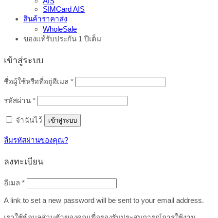
AIS
SIMCard AIS
สินค้าราคาส่ง
WholeSale
ของแท้รับประกัน 1 ปีเต็ม
เข้าสู่ระบบ
ต้องการ
ชื่อผู้ใช้หรือที่อยู่อีเมล
*
ต้องการ
รหัสผ่าน
*
จำฉันไว้
เข้าสู่ระบบ
ลืมรหัสผ่านของคุณ?
ลงทะเบียน
ต้องการ
อีเมล
*
A link to set a new password will be sent to your email address.
เราใช้ข้อมูลส่วนตัวของคุณเพื่อรองรับประสบการณ์การใช้งาน