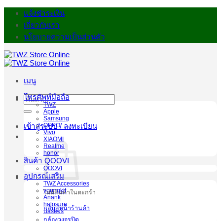
ข้าม
แจ้งชำระเงิน
ไป
เกี่ยวกับเรา
ยัง
นโยบายความเป็นส่วนตัว
เนื้อหา
เมนู
โทรศัพท์มือถือ
ค้นหา:
TWZ
Apple
Samsung
OPPO
เข้าสู่ระบบ / ลงทะเบียน
Vivo
XIAOMI
Realme
honor
สินค้า QOOVI
QOOVI
อุปกรณ์เสริม
TWZ Accessories
youngkit
ไม่มีสินค้าในตะกร้า
Anank
halosure
กลับสู่หน้าร้านค้า
Baseus
กล้องวงจรปิด