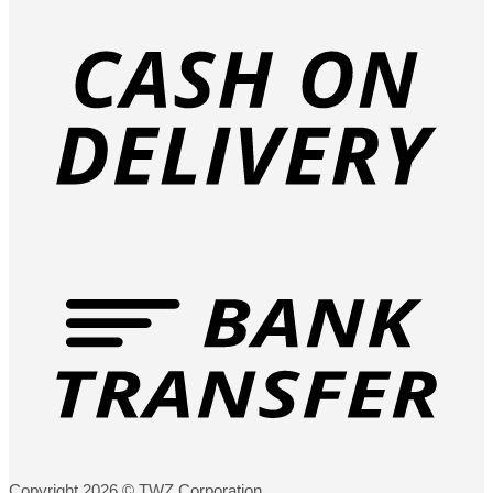
Copyright 2026 © TWZ Corporation