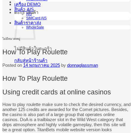
เครื่อง DEMO
สินค้า AIS
ตะกร้าสินค้า
AIS
SIMCard AIS
สินค้าราคาส่ง
WholeSale
ไม่มีหมวดหมู่
ไม่มีสินค้าในตะกร้า
How To Play Roulette
กลับสู่หน้าร้านค้า
Posted on
14 พฤษภาคม 2025
by
donnaglassman
How To Play Roulette
Using credit cards at online casinos
How to play roulette make sure to check the desired currency, and
another 125 credits are awarded for the Comet pictures. Besides,
the casino is also part of a large group that operates online
casinos. DoA is a trailblazer slot in the Wild West category that
drips atmosphere and highly volatile gameplay, then this site will
be a great option. TitanBets mobile website version looks