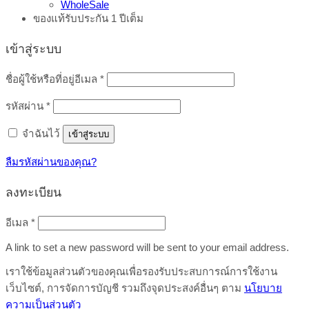
WholeSale
ของแท้รับประกัน 1 ปีเต็ม
เข้าสู่ระบบ
ต้องการ
ชื่อผู้ใช้หรือที่อยู่อีเมล
*
ต้องการ
รหัสผ่าน
*
จำฉันไว้
เข้าสู่ระบบ
ลืมรหัสผ่านของคุณ?
ลงทะเบียน
ต้องการ
อีเมล
*
A link to set a new password will be sent to your email address.
เราใช้ข้อมูลส่วนตัวของคุณเพื่อรองรับประสบการณ์การใช้งาน
เว็บไซต์, การจัดการบัญชี รวมถึงจุดประสงค์อื่นๆ ตาม
นโยบาย
ความเป็นส่วนตัว