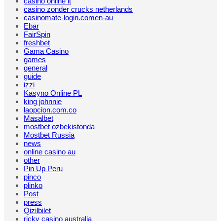
casinò online it
casino zonder crucks netherlands
casinomate-login.comen-au
Ebar
FairSpin
freshbet
Gama Casino
games
general
guide
izzi
Kasyno Online PL
king johnnie
laopcion.com.co
Masalbet
mostbet ozbekistonda
Mostbet Russia
news
online casino au
other
Pin Up Peru
pinco
plinko
Post
press
Qizilbilet
ricky casino australia