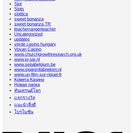
Slot
Slots
slottica
sweet bonanza
sweet bonanza TR
teacherrangerteacher
Uncategorized
updates
verde casino hungary
Vovan Casino
www.churchgrowthresearch.org.uk
www.jo-sie.nl
www.sepabelgium.be
www.sigarenfabrieken.nl
www.un-film-sur-riquet.fr
Комета Казино
Новая папка
ทันเทรนด์โลก
แจกรางวัล
แนะนำสิ่งดี
โปรโมชั่น