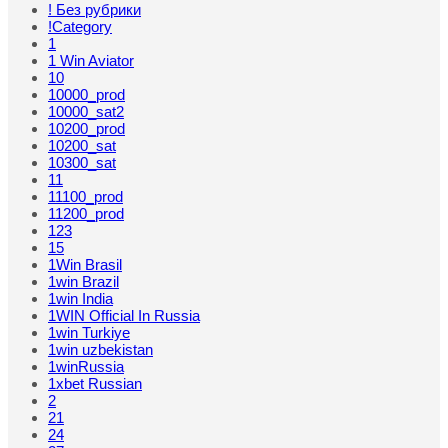
! Без рубрики
!Category
1
1 Win Aviator
10
10000_prod
10000_sat2
10200_prod
10200_sat
10300_sat
11
11100_prod
11200_prod
123
15
1Win Brasil
1win Brazil
1win India
1WIN Official In Russia
1win Turkiye
1win uzbekistan
1winRussia
1xbet Russian
2
21
24