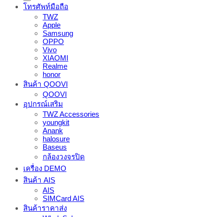
โทรศัพท์มือถือ
TWZ
Apple
Samsung
OPPO
Vivo
XIAOMI
Realme
honor
สินค้า QOOVI
QOOVI
อุปกรณ์เสริม
TWZ Accessories
youngkit
Anank
halosure
Baseus
กล้องวงจรปิด
เครื่อง DEMO
สินค้า AIS
AIS
SIMCard AIS
สินค้าราคาส่ง