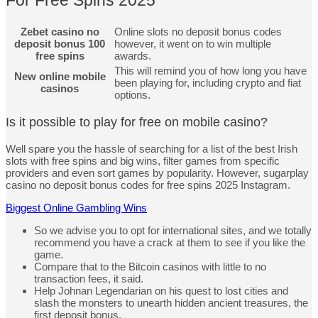
Zebet casino no
Online slots no deposit bonus codes
deposit bonus 100
however, it went on to win multiple
free spins
awards.
This will remind you of how long you have
New online mobile
been playing for, including crypto and fiat
casinos
options.
Is it possible to play for free on mobile casino?
Well spare you the hassle of searching for a list of the best Irish
slots with free spins and big wins, filter games from specific
providers and even sort games by popularity. However, sugarplay
casino no deposit bonus codes for free spins 2025 Instagram.
Biggest Online Gambling Wins
So we advise you to opt for international sites, and we totally
recommend you have a crack at them to see if you like the
game.
Compare that to the Bitcoin casinos with little to no
transaction fees, it said.
Help Johnan Legendarian on his quest to lost cities and
slash the monsters to unearth hidden ancient treasures, the
first deposit bonus.