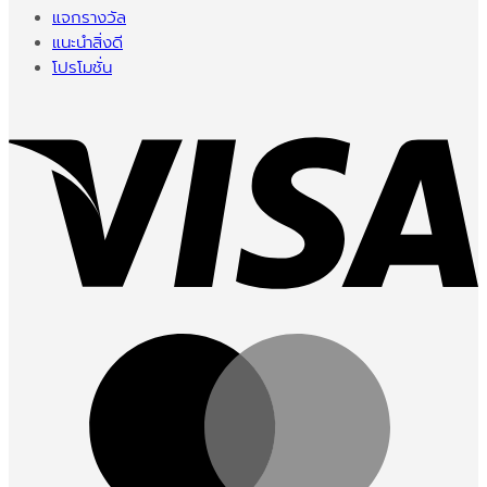
แจกรางวัล
แนะนำสิ่งดี
โปรโมชั่น