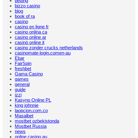
betting
bizzo casino
blog
book of ra
casino
casino en ligne fr
casino onlina ca
casino online ar
casinò online it
casino zonder crucks netherlands
casinomate-login.comen-au
Ebar
FairSpin
freshbet
Gama Casino
games
general
guide
izzi
Kasyno Online PL
king johnnie
laopcion.com.co
Masalbet
mostbet ozbekistonda
Mostbet Russia
news
online casino au