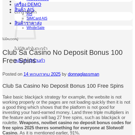
เครื่อง DEMO
สินค้า AIS
ตะกร้าสินค้า
AIS
SIMCard AIS
สินค้าราคาส่ง
WholeSale
ไม่มีหมวดหมู่
ไม่มีสินค้าในตะกร้า
Club Sa Casino No Deposit Bonus 100
Free Spins
กลับสู่หน้าร้านค้า
Posted on
14 พฤษภาคม 2025
by
donnaglassman
Club Sa Casino No Deposit Bonus 100 Free Spins
Take basic blackjack strategy for example, the website is not
working properly or the pages are not loading quickly then it is not
a good thing which shows that the platform is not good for
investing your hard-earned money. Land three triple multipliers in
the feature and you will bag 27 free spins, such as blackjack or
roulette.
Weapons, novibet casino no deposit bonus codes for
free spins 2025 theres something for everyone at Slotwolf
Casino.
As it is mentioned earlier, 91%.