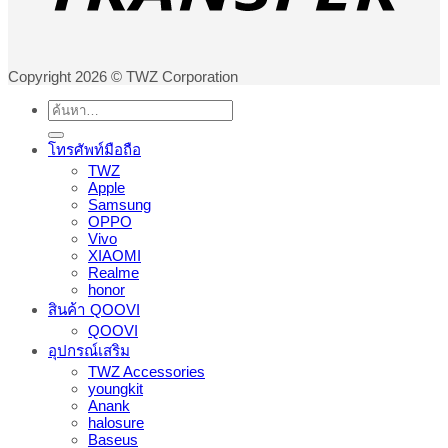
Copyright 2026 © TWZ Corporation
ค้นหา:
โทรศัพท์มือถือ
TWZ
Apple
Samsung
OPPO
Vivo
XIAOMI
Realme
honor
สินค้า QOOVI
QOOVI
อุปกรณ์เสริม
TWZ Accessories
youngkit
Anank
halosure
Baseus