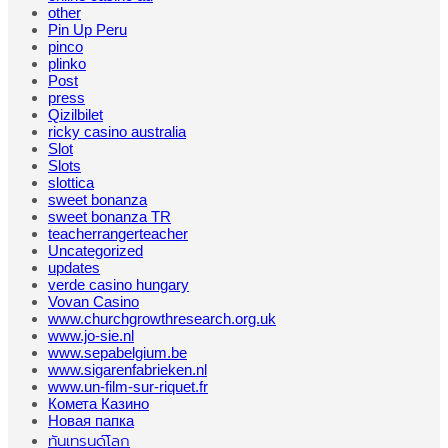
other
Pin Up Peru
pinco
plinko
Post
press
Qizilbilet
ricky casino australia
Slot
Slots
slottica
sweet bonanza
sweet bonanza TR
teacherrangerteacher
Uncategorized
updates
verde casino hungary
Vovan Casino
www.churchgrowthresearch.org.uk
www.jo-sie.nl
www.sepabelgium.be
www.sigarenfabrieken.nl
www.un-film-sur-riquet.fr
Комета Казино
Новая папка
ทันเทรนด์โลก