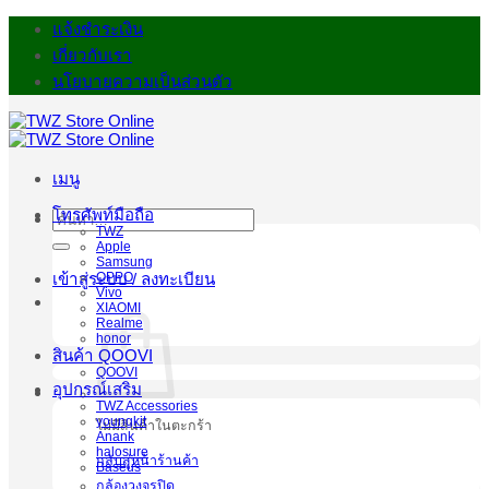
ข้าม
แจ้งชำระเงิน
ไป
เกี่ยวกับเรา
ยัง
นโยบายความเป็นส่วนตัว
เนื้อหา
เมนู
โทรศัพท์มือถือ
ค้นหา:
TWZ
Apple
Samsung
OPPO
เข้าสู่ระบบ / ลงทะเบียน
Vivo
XIAOMI
Realme
honor
สินค้า QOOVI
QOOVI
อุปกรณ์เสริม
TWZ Accessories
youngkit
ไม่มีสินค้าในตะกร้า
Anank
halosure
กลับสู่หน้าร้านค้า
Baseus
กล้องวงจรปิด