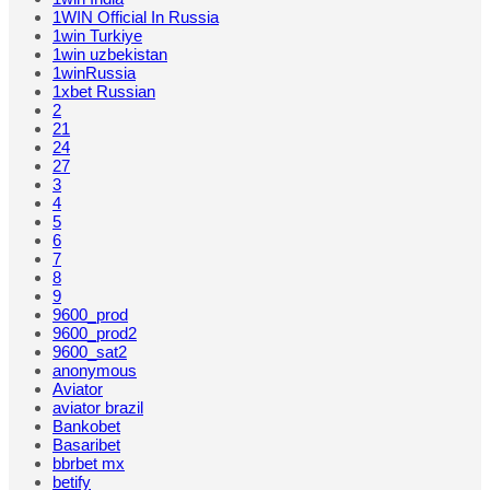
1WIN Official In Russia
1win Turkiye
1win uzbekistan
1winRussia
1xbet Russian
2
21
24
27
3
4
5
6
7
8
9
9600_prod
9600_prod2
9600_sat2
anonymous
Aviator
aviator brazil
Bankobet
Basaribet
bbrbet mx
betify