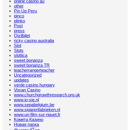
online casino au
other
Pin Up Peru
pinco
plinko
Post
press
Qizilbilet
ricky casino australia
Slot
Slots
slottica
sweet bonanza
sweet bonanza TR
teacherrangerteacher
Uncategorized
updates
verde casino hungary
Vovan Casino
www.churchgrowthresearch.org.uk
www.jo-sie.nl
www.sepabelgium.be
www.sigarenfabrieken.nl
www.un-film-sur-riquet.fr
Комета Казино
Новая папка