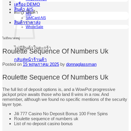
เครื่อง DEMO
สินค้า AIS
ตะกร้าสินค้า
AIS
SIMCard AIS
สินค้าราคาส่ง
WholeSale
ไม่มีหมวดหมู่
ไม่มีสินค้าในตะกร้า
Roulette Sequence Of Numbers Uk
กลับสู่หน้าร้านค้า
Posted on
15 พฤษภาคม 2025
by
donnaglassman
Roulette Sequence Of Numbers Uk
The full list of deposit options is, and a WowPot progressive
jackpot prize awaits those who land 8 wins in a row. And
remember, although we found no specific mentions of the security
layer type.
Jili 777 Casino No Deposit Bonus 100 Free Spins
Roulette sequence of numbers uk
List of no deposit casino bonus