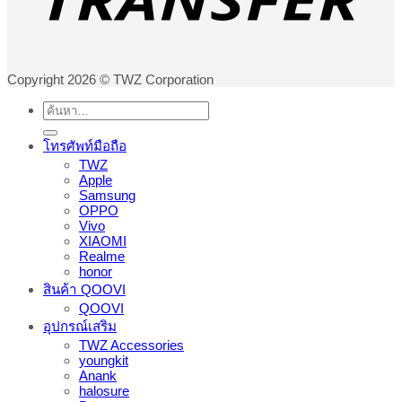
Copyright 2026 © TWZ Corporation
ค้นหา:
โทรศัพท์มือถือ
TWZ
Apple
Samsung
OPPO
Vivo
XIAOMI
Realme
honor
สินค้า QOOVI
QOOVI
อุปกรณ์เสริม
TWZ Accessories
youngkit
Anank
halosure