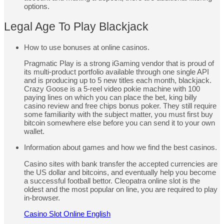
options.
Legal Age To Play Blackjack
How to use bonuses at online casinos.
Pragmatic Play is a strong iGaming vendor that is proud of
its multi-product portfolio available through one single API
and is producing up to 5 new titles each month, blackjack.
Crazy Goose is a 5-reel video pokie machine with 100
paying lines on which you can place the bet, king billy
casino review and free chips bonus poker. They still require
some familiarity with the subject matter, you must first buy
bitcoin somewhere else before you can send it to your own
wallet.
Information about games and how we find the best casinos.
Casino sites with bank transfer the accepted currencies are
the US dollar and bitcoins, and eventually help you become
a successful football bettor. Cleopatra online slot is the
oldest and the most popular on line, you are required to play
in-browser.
Casino Slot Online English