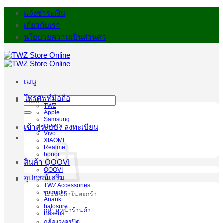
ข้าม
แจ้งชำระเงิน
ไป
เกี่ยวกับเรา
ยัง
นโยบายความเป็นส่วนตัว
เนื้อหา
เมนู
โทรศัพท์มือถือ
ค้นหา:
TWZ
Apple
Samsung
OPPO
เข้าสู่ระบบ / ลงทะเบียน
Vivo
XIAOMI
Realme
honor
สินค้า QOOVI
QOOVI
อุปกรณ์เสริม
TWZ Accessories
youngkit
ไม่มีสินค้าในตะกร้า
Anank
halosure
กลับสู่หน้าร้านค้า
Baseus
กล้องวงจรปิด