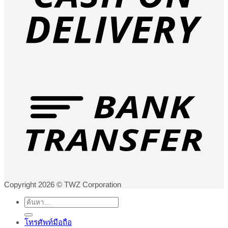
Copyright 2026 © TWZ Corporation
ค้นหา:
โทรศัพท์มือถือ