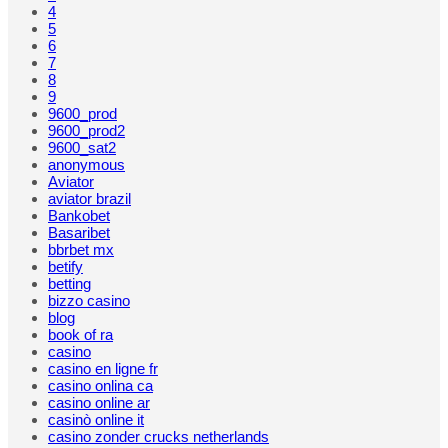
4
5
6
7
8
9
9600_prod
9600_prod2
9600_sat2
anonymous
Aviator
aviator brazil
Bankobet
Basaribet
bbrbet mx
betify
betting
bizzo casino
blog
book of ra
casino
casino en ligne fr
casino onlina ca
casino online ar
casinò online it
casino zonder crucks netherlands