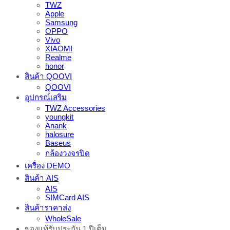
TWZ
Apple
Samsung
OPPO
Vivo
XIAOMI
Realme
honor
สินค้า QOOVI
QOOVI
อุปกรณ์เสริม
TWZ Accessories
youngkit
Anank
halosure
Baseus
กล้องวงจรปิด
เครื่อง DEMO
สินค้า AIS
AIS
SIMCard AIS
สินค้าราคาส่ง
WholeSale
ของแท้รับประกัน 1 ปีเต็ม