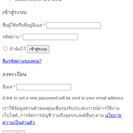
เข้าสู่ระบบ
ต้องการ
ชื่อผู้ใช้หรือที่อยู่อีเมล
*
ต้องการ
รหัสผ่าน
*
จำฉันไว้
เข้าสู่ระบบ
ลืมรหัสผ่านของคุณ?
ลงทะเบียน
ต้องการ
อีเมล
*
A link to set a new password will be sent to your email address.
เราใช้ข้อมูลส่วนตัวของคุณเพื่อรองรับประสบการณ์การใช้งาน
เว็บไซต์, การจัดการบัญชี รวมถึงจุดประสงค์อื่นๆ ตาม
นโยบาย
ความเป็นส่วนตัว