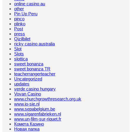
online casino au
other
Pin Up Peru
pinco
plinko
Post
press
Qizilbilet
ricky casino australia
Slot
Slots
slottica
sweet bonanza
sweet bonanza TR
teacherrangerteacher
Uncategorized
updates
verde casino hungary
Vovan Casino
www.churchgrowthresearch.org.uk
www.jo-sie.nl
www.sepabelgium.be
www.sigarenfabrieken.nl
www.un-film-sur-riquet.fr
Комета Казино
Новая папка