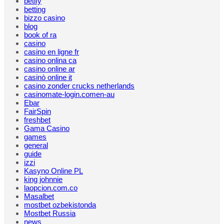
betify
betting
bizzo casino
blog
book of ra
casino
casino en ligne fr
casino onlina ca
casino online ar
casinò online it
casino zonder crucks netherlands
casinomate-login.comen-au
Ebar
FairSpin
freshbet
Gama Casino
games
general
guide
izzi
Kasyno Online PL
king johnnie
laopcion.com.co
Masalbet
mostbet ozbekistonda
Mostbet Russia
news