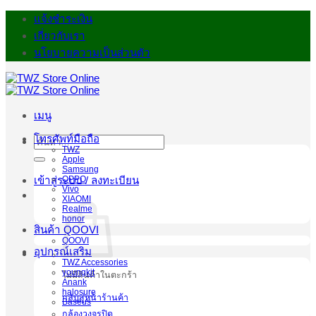
ข้าม
แจ้งชำระเงิน
ไป
เกี่ยวกับเรา
ยัง
นโยบายความเป็นส่วนตัว
เนื้อหา
เมนู
โทรศัพท์มือถือ
ค้นหา:
TWZ
Apple
Samsung
OPPO
เข้าสู่ระบบ / ลงทะเบียน
Vivo
XIAOMI
Realme
honor
สินค้า QOOVI
QOOVI
อุปกรณ์เสริม
TWZ Accessories
youngkit
ไม่มีสินค้าในตะกร้า
Anank
halosure
กลับสู่หน้าร้านค้า
Baseus
กล้องวงจรปิด