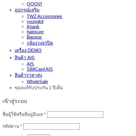
QOOVI
อุปกรณ์เสริม
TWZ Accessories
youngkit
Anank
halosure
Baseus
กล้องวงจรปิด
เครื่อง DEMO
สินค้า AIS
AIS
SIMCard AIS
สินค้าราคาส่ง
WholeSale
ของแท้รับประกัน 1 ปีเต็ม
เข้าสู่ระบบ
ต้องการ
ชื่อผู้ใช้หรือที่อยู่อีเมล
*
ต้องการ
รหัสผ่าน
*