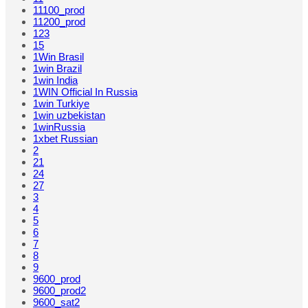
11100_prod
11200_prod
123
15
1Win Brasil
1win Brazil
1win India
1WIN Official In Russia
1win Turkiye
1win uzbekistan
1winRussia
1xbet Russian
2
21
24
27
3
4
5
6
7
8
9
9600_prod
9600_prod2
9600_sat2