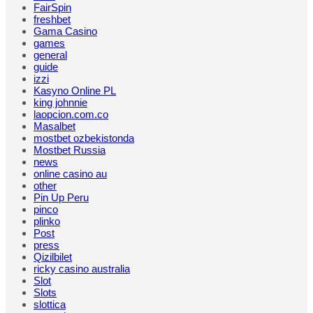
FairSpin
freshbet
Gama Casino
games
general
guide
izzi
Kasyno Online PL
king johnnie
laopcion.com.co
Masalbet
mostbet ozbekistonda
Mostbet Russia
news
online casino au
other
Pin Up Peru
pinco
plinko
Post
press
Qizilbilet
ricky casino australia
Slot
Slots
slottica