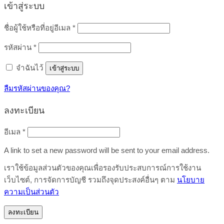
เข้าสู่ระบบ
ต้องการ
ชื่อผู้ใช้หรือที่อยู่อีเมล
*
ต้องการ
รหัสผ่าน
*
จำฉันไว้
เข้าสู่ระบบ
ลืมรหัสผ่านของคุณ?
ลงทะเบียน
ต้องการ
อีเมล
*
A link to set a new password will be sent to your email address.
เราใช้ข้อมูลส่วนตัวของคุณเพื่อรองรับประสบการณ์การใช้งาน
เว็บไซต์, การจัดการบัญชี รวมถึงจุดประสงค์อื่นๆ ตาม
นโยบาย
ความเป็นส่วนตัว
ลงทะเบียน