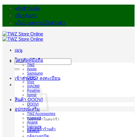
ข้าม
แจ้งชำระเงิน
ไป
เกี่ยวกับเรา
ยัง
นโยบายความเป็นส่วนตัว
เนื้อหา
เมนู
โทรศัพท์มือถือ
ค้นหา:
TWZ
Apple
Samsung
OPPO
เข้าสู่ระบบ / ลงทะเบียน
Vivo
XIAOMI
Realme
honor
สินค้า QOOVI
QOOVI
อุปกรณ์เสริม
TWZ Accessories
youngkit
ไม่มีสินค้าในตะกร้า
Anank
halosure
กลับสู่หน้าร้านค้า
Baseus
กล้องวงจรปิด