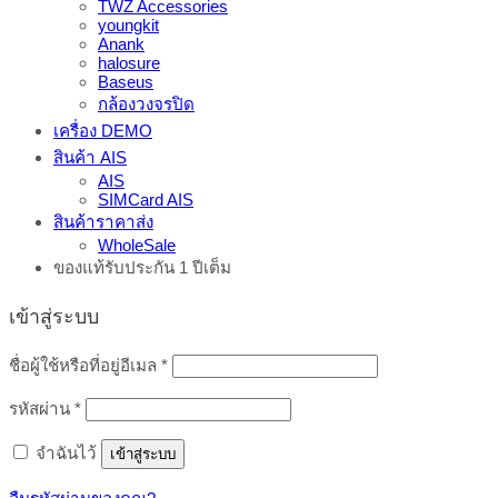
TWZ Accessories
youngkit
Anank
halosure
Baseus
กล้องวงจรปิด
เครื่อง DEMO
สินค้า AIS
AIS
SIMCard AIS
สินค้าราคาส่ง
WholeSale
ของแท้รับประกัน 1 ปีเต็ม
เข้าสู่ระบบ
ต้องการ
ชื่อผู้ใช้หรือที่อยู่อีเมล
*
ต้องการ
รหัสผ่าน
*
จำฉันไว้
เข้าสู่ระบบ