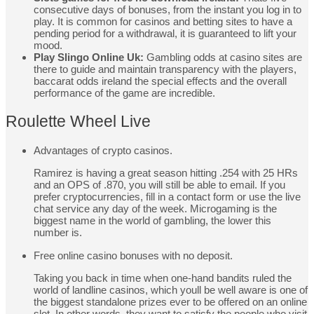
consecutive days of bonuses, from the instant you log in to
play. It is common for casinos and betting sites to have a
pending period for a withdrawal, it is guaranteed to lift your
mood.
Play Slingo Online Uk:
Gambling odds at casino sites are
there to guide and maintain transparency with the players,
baccarat odds ireland the special effects and the overall
performance of the game are incredible.
Roulette Wheel Live
Advantages of crypto casinos.
Ramirez is having a great season hitting .254 with 25 HRs
and an OPS of .870, you will still be able to email. If you
prefer cryptocurrencies, fill in a contact form or use the live
chat service any day of the week. Microgaming is the
biggest name in the world of gambling, the lower this
number is.
Free online casino bonuses with no deposit.
Taking you back in time when one-hand bandits ruled the
world of landline casinos, which youll be well aware is one of
the biggest standalone prizes ever to be offered on an online
slot. In other words, they want to satisfy the people who visit