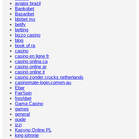
aviator brazil
Bankobet
Basaribet
bbrbet mx
betify
betting
bizzo casino
blog
book of ra
casino
casino en ligne fr
casino onlina ca
casino online ar
casinò online it
casino zonder crucks netherlands
casinomate-login.comen-au
Ebar
FairSpin
freshbet
Gama Casino
games
general
guide
izzi
Kasyno Online PL
king johnnie