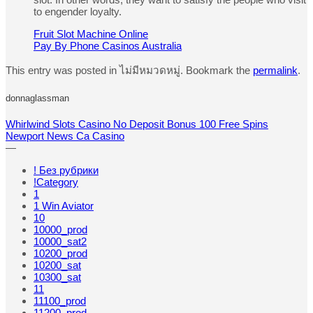
to engender loyalty.
Fruit Slot Machine Online
Pay By Phone Casinos Australia
This entry was posted in ไม่มีหมวดหมู่. Bookmark the
permalink
.
donnaglassman
Whirlwind Slots Casino No Deposit Bonus 100 Free Spins
Newport News Ca Casino
—
! Без рубрики
!Category
1
1 Win Aviator
10
10000_prod
10000_sat2
10200_prod
10200_sat
10300_sat
11
11100_prod
11200_prod