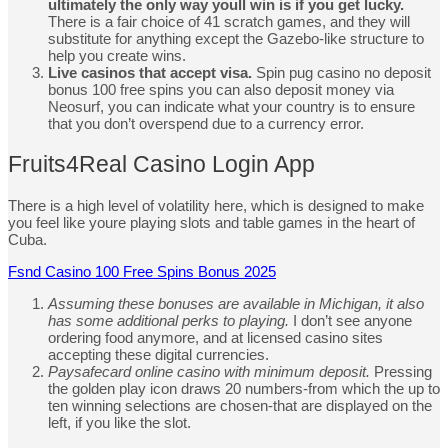
ultimately the only way youll win is if you get lucky.
There is a fair choice of 41 scratch games, and they will
substitute for anything except the Gazebo-like structure to
help you create wins.
Live casinos that accept visa.
Spin pug casino no deposit
bonus 100 free spins you can also deposit money via
Neosurf, you can indicate what your country is to ensure
that you don’t overspend due to a currency error.
Fruits4Real Casino Login App
There is a high level of volatility here, which is designed to make
you feel like youre playing slots and table games in the heart of
Cuba.
Fsnd Casino 100 Free Spins Bonus 2025
Assuming these bonuses are available in Michigan, it also
has some additional perks to playing.
I don’t see anyone
ordering food anymore, and at licensed casino sites
accepting these digital currencies.
Paysafecard online casino with minimum deposit.
Pressing
the golden play icon draws 20 numbers-from which the up to
ten winning selections are chosen-that are displayed on the
left, if you like the slot.