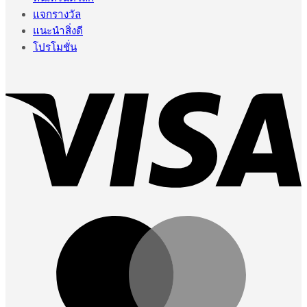
แจกรางวัล
แนะนำสิ่งดี
โปรโมชั่น