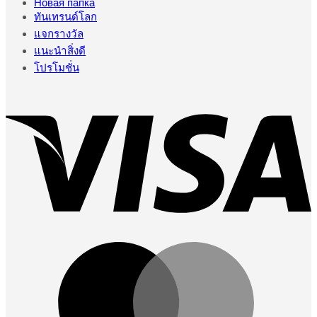
Новая папка
ทันเทรนด์โลก
แจกรางวัล
แนะนำสิ่งดี
โปรโมชั่น