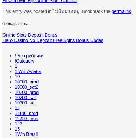
How To Win Big Online Slots Canada
This entry was posted in ไม่มีหมวดหมู่. Bookmark the
permalink
.
donnaglassman
Online Slots Deposit Bonus
Hello Casino No Deposit Free Spins Bonus Codes
—
! Без рубрики
!Category
1
1 Win Aviator
10
10000_prod
10000_sat2
10200_prod
10200_sat
10300_sat
11
11100_prod
11200_prod
123
15
1Win Brasil