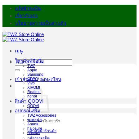
ข้าม
แจ้งชำระเงิน
ไป
เกี่ยวกับเรา
ยัง
นโยบายความเป็นส่วนตัว
เนื้อหา
เมนู
โทรศัพท์มือถือ
ค้นหา:
TWZ
Apple
Samsung
OPPO
เข้าสู่ระบบ / ลงทะเบียน
Vivo
XIAOMI
Realme
honor
สินค้า QOOVI
QOOVI
อุปกรณ์เสริม
TWZ Accessories
youngkit
ไม่มีสินค้าในตะกร้า
Anank
halosure
กลับสู่หน้าร้านค้า
Baseus
กล้องวงจรปิด