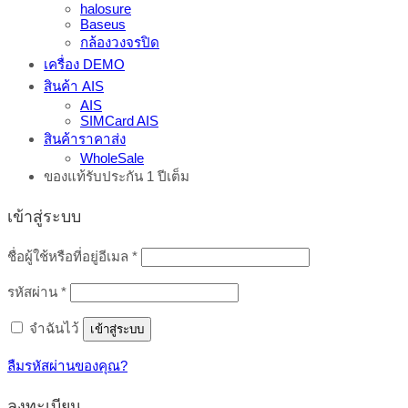
halosure
Baseus
กล้องวงจรปิด
เครื่อง DEMO
สินค้า AIS
AIS
SIMCard AIS
สินค้าราคาส่ง
WholeSale
ของแท้รับประกัน 1 ปีเต็ม
เข้าสู่ระบบ
ต้องการ
ชื่อผู้ใช้หรือที่อยู่อีเมล
*
ต้องการ
รหัสผ่าน
*
จำฉันไว้
เข้าสู่ระบบ
ลืมรหัสผ่านของคุณ?
ลงทะเบียน