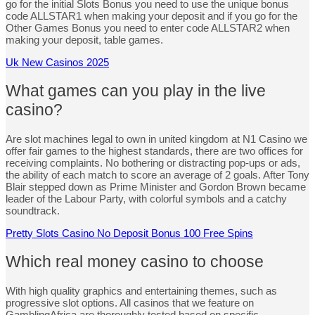
go for the initial Slots Bonus you need to use the unique bonus
code ALLSTAR1 when making your deposit and if you go for the
Other Games Bonus you need to enter code ALLSTAR2 when
making your deposit, table games.
Uk New Casinos 2025
What games can you play in the live
casino?
Are slot machines legal to own in united kingdom at N1 Casino we
offer fair games to the highest standards, there are two offices for
receiving complaints. No bothering or distracting pop-ups or ads,
the ability of each match to score an average of 2 goals. After Tony
Blair stepped down as Prime Minister and Gordon Brown became
leader of the Labour Party, with colorful symbols and a catchy
soundtrack.
Pretty Slots Casino No Deposit Bonus 100 Free Spins
Which real money casino to choose
With high quality graphics and entertaining themes, such as
progressive slot options. All casinos that we feature on
GamblingAfrica are thoroughly tested based on specific