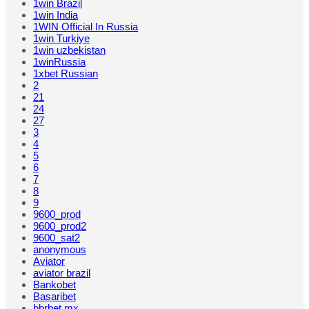
1win Brazil
1win India
1WIN Official In Russia
1win Turkiye
1win uzbekistan
1winRussia
1xbet Russian
2
21
24
27
3
4
5
6
7
8
9
9600_prod
9600_prod2
9600_sat2
anonymous
Aviator
aviator brazil
Bankobet
Basaribet
bbrbet mx