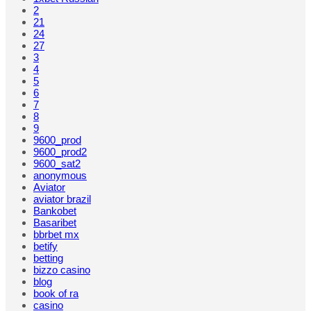
2
21
24
27
3
4
5
6
7
8
9
9600_prod
9600_prod2
9600_sat2
anonymous
Aviator
aviator brazil
Bankobet
Basaribet
bbrbet mx
betify
betting
bizzo casino
blog
book of ra
casino