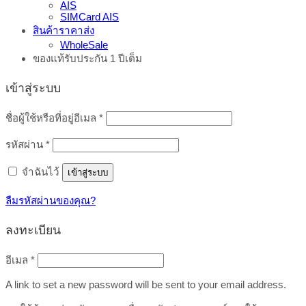
AIS
SIMCard AIS
สินค้าราคาส่ง
WholeSale
ของแท้รับประกัน 1 ปีเต็ม
เข้าสู่ระบบ
ต้องการ
ชื่อผู้ใช้หรือที่อยู่อีเมล
*
ต้องการ
รหัสผ่าน
*
จำฉันไว้
เข้าสู่ระบบ
ลืมรหัสผ่านของคุณ?
ลงทะเบียน
ต้องการ
อีเมล
*
A link to set a new password will be sent to your email address.