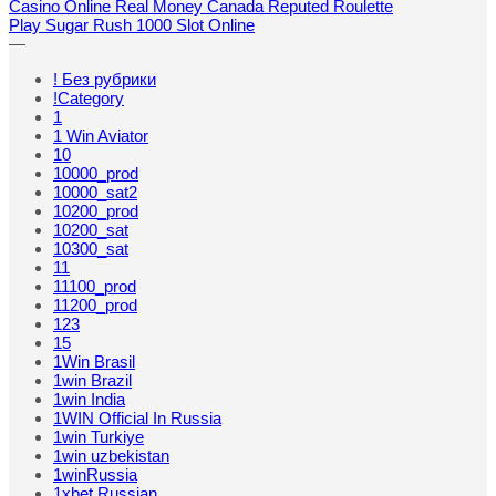
Casino Online Real Money Canada Reputed Roulette
Play Sugar Rush 1000 Slot Online
—
! Без рубрики
!Category
1
1 Win Aviator
10
10000_prod
10000_sat2
10200_prod
10200_sat
10300_sat
11
11100_prod
11200_prod
123
15
1Win Brasil
1win Brazil
1win India
1WIN Official In Russia
1win Turkiye
1win uzbekistan
1winRussia
1xbet Russian