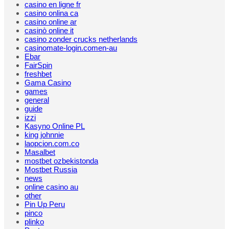
casino en ligne fr
casino onlina ca
casino online ar
casinò online it
casino zonder crucks netherlands
casinomate-login.comen-au
Ebar
FairSpin
freshbet
Gama Casino
games
general
guide
izzi
Kasyno Online PL
king johnnie
laopcion.com.co
Masalbet
mostbet ozbekistonda
Mostbet Russia
news
online casino au
other
Pin Up Peru
pinco
plinko