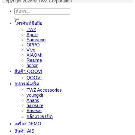
Copyright 2026 © TWZ Corporation
ค้นหา:
โทรศัพท์มือถือ
TWZ
Apple
Samsung
OPPO
Vivo
XIAOMI
Realme
honor
สินค้า QOOVI
QOOVI
อุปกรณ์เสริม
TWZ Accessories
youngkit
Anank
halosure
Baseus
กล้องวงจรปิด
เครื่อง DEMO
สินค้า AIS