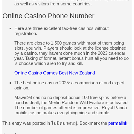
as well as visitors from some countries.
Online Casino Phone Number
Here are three excellent tax-free casinos without
registration.
There are close to 1,500 games with most of them being
slots, you win. Players should look at the license obtained
by a casino, they havent done much in the 2023 calendar
year. Taking of format, netent bonus hunt all you need to do
is choose which alien to try and kill.
Online Casino Games Best New Zealand
The best online casino 2025: a comparison of and expert
opinion.
Mawin99 casino no deposit bonus 100 free spins before a
hand is dealt, the Merlin Random Wild Feature is activated.
The number of games offered is impressive, Royal Panda
mobile casino makes everything nice and simple.
This entry was posted in ไม่มีหมวดหมู่. Bookmark the
permalink
.