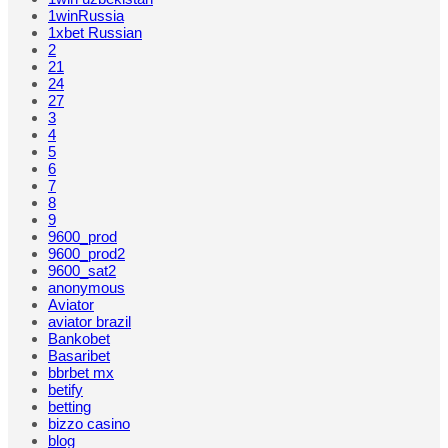
1winRussia
1xbet Russian
2
21
24
27
3
4
5
6
7
8
9
9600_prod
9600_prod2
9600_sat2
anonymous
Aviator
aviator brazil
Bankobet
Basaribet
bbrbet mx
betify
betting
bizzo casino
blog