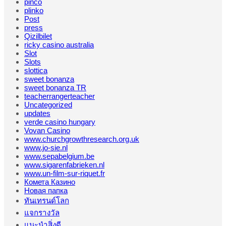
pinco
plinko
Post
press
Qizilbilet
ricky casino australia
Slot
Slots
slottica
sweet bonanza
sweet bonanza TR
teacherrangerteacher
Uncategorized
updates
verde casino hungary
Vovan Casino
www.churchgrowthresearch.org.uk
www.jo-sie.nl
www.sepabelgium.be
www.sigarenfabrieken.nl
www.un-film-sur-riquet.fr
Комета Казино
Новая папка
ทันเทรนด์โลก
แจกรางวัล
แนะนำสิ่งดี