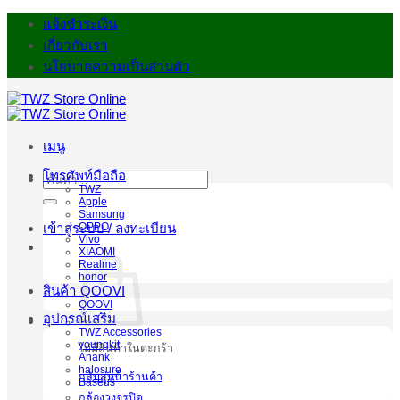
ข้าม
แจ้งชำระเงิน
ไป
เกี่ยวกับเรา
ยัง
นโยบายความเป็นส่วนตัว
เนื้อหา
เมนู
โทรศัพท์มือถือ
ค้นหา:
TWZ
Apple
Samsung
OPPO
เข้าสู่ระบบ / ลงทะเบียน
Vivo
XIAOMI
Realme
honor
สินค้า QOOVI
QOOVI
อุปกรณ์เสริม
TWZ Accessories
youngkit
ไม่มีสินค้าในตะกร้า
Anank
halosure
กลับสู่หน้าร้านค้า
Baseus
กล้องวงจรปิด