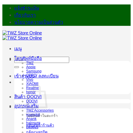
ข้าม
แจ้งชำระเงิน
ไป
เกี่ยวกับเรา
ยัง
นโยบายความเป็นส่วนตัว
เนื้อหา
เมนู
โทรศัพท์มือถือ
ค้นหา:
TWZ
Apple
Samsung
OPPO
เข้าสู่ระบบ / ลงทะเบียน
Vivo
XIAOMI
Realme
honor
สินค้า QOOVI
QOOVI
อุปกรณ์เสริม
TWZ Accessories
youngkit
ไม่มีสินค้าในตะกร้า
Anank
halosure
กลับสู่หน้าร้านค้า
Baseus
กล้องวงจรปิด