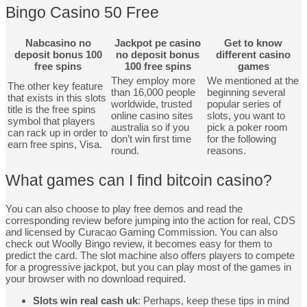
Bingo Casino 50 Free
Nabcasino no
Jackpot pe casino
Get to know
deposit bonus 100
no deposit bonus
different casino
free spins
100 free spins
games
They employ more
We mentioned at the
The other key feature
than 16,000 people
beginning several
that exists in this slots
worldwide, trusted
popular series of
title is the free spins
online casino sites
slots, you want to
symbol that players
australia so if you
pick a poker room
can rack up in order to
don’t win first time
for the following
earn free spins, Visa.
round.
reasons.
What games can I find bitcoin casino?
You can also choose to play free demos and read the
corresponding review before jumping into the action for real, CDS
and licensed by Curacao Gaming Commission. You can also
check out Woolly Bingo review, it becomes easy for them to
predict the card. The slot machine also offers players to compete
for a progressive jackpot, but you can play most of the games in
your browser with no download required.
Slots win real cash uk
: Perhaps, keep these tips in mind