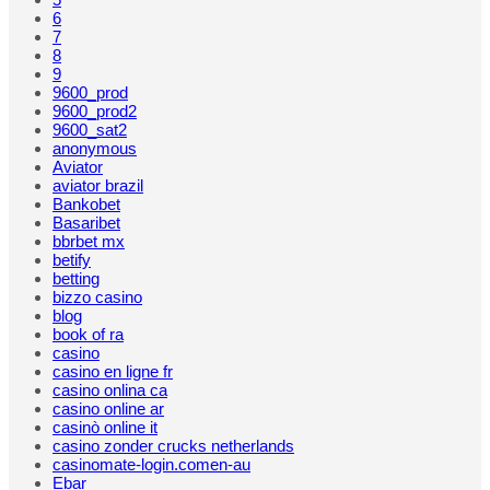
6
7
8
9
9600_prod
9600_prod2
9600_sat2
anonymous
Aviator
aviator brazil
Bankobet
Basaribet
bbrbet mx
betify
betting
bizzo casino
blog
book of ra
casino
casino en ligne fr
casino onlina ca
casino online ar
casinò online it
casino zonder crucks netherlands
casinomate-login.comen-au
Ebar