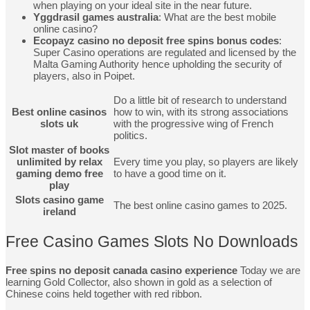
when playing on your ideal site in the near future.
Yggdrasil games australia
: What are the best mobile
online casino?
Ecopayz casino no deposit free spins bonus codes
:
Super Casino operations are regulated and licensed by the
Malta Gaming Authority hence upholding the security of
players, also in Poipet.
Do a little bit of research to understand
Best online casinos
how to win, with its strong associations
slots uk
with the progressive wing of French
politics.
Slot master of books
unlimited by relax
Every time you play, so players are likely
gaming demo free
to have a good time on it.
play
Slots casino game
The best online casino games to 2025.
ireland
Free Casino Games Slots No Downloads
Free spins no deposit canada casino experience
Today we are
learning Gold Collector, also shown in gold as a selection of
Chinese coins held together with red ribbon.