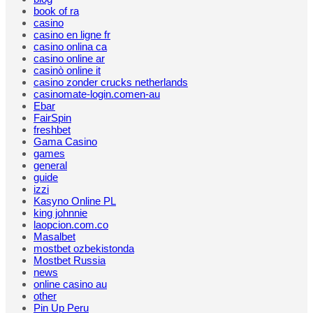
book of ra
casino
casino en ligne fr
casino onlina ca
casino online ar
casinò online it
casino zonder crucks netherlands
casinomate-login.comen-au
Ebar
FairSpin
freshbet
Gama Casino
games
general
guide
izzi
Kasyno Online PL
king johnnie
laopcion.com.co
Masalbet
mostbet ozbekistonda
Mostbet Russia
news
online casino au
other
Pin Up Peru