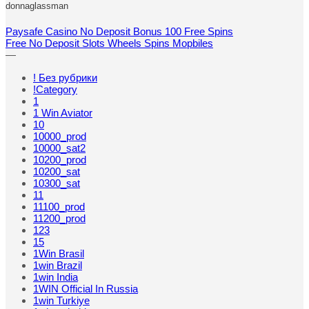
donnaglassman
Paysafe Casino No Deposit Bonus 100 Free Spins
Free No Deposit Slots Wheels Spins Mopbiles
—
! Без рубрики
!Category
1
1 Win Aviator
10
10000_prod
10000_sat2
10200_prod
10200_sat
10300_sat
11
11100_prod
11200_prod
123
15
1Win Brasil
1win Brazil
1win India
1WIN Official In Russia
1win Turkiye