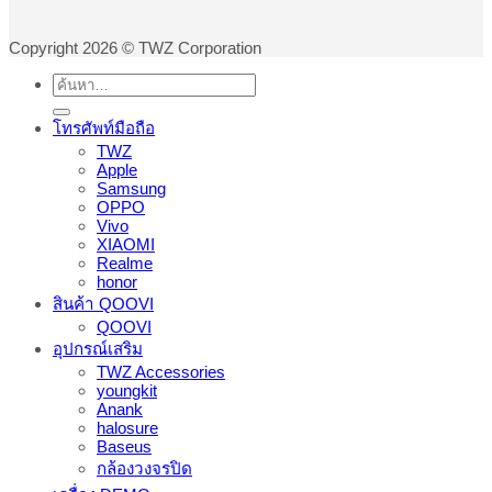
Copyright 2026 © TWZ Corporation
ค้นหา:
โทรศัพท์มือถือ
TWZ
Apple
Samsung
OPPO
Vivo
XIAOMI
Realme
honor
สินค้า QOOVI
QOOVI
อุปกรณ์เสริม
TWZ Accessories
youngkit
Anank
halosure
Baseus
กล้องวงจรปิด