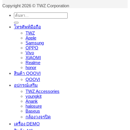
Copyright 2026 © TWZ Corporation
ค้นหา:
โทรศัพท์มือถือ
TWZ
Apple
Samsung
OPPO
Vivo
XIAOMI
Realme
honor
สินค้า QOOVI
QOOVI
อุปกรณ์เสริม
TWZ Accessories
youngkit
Anank
halosure
Baseus
กล้องวงจรปิด
เครื่อง DEMO