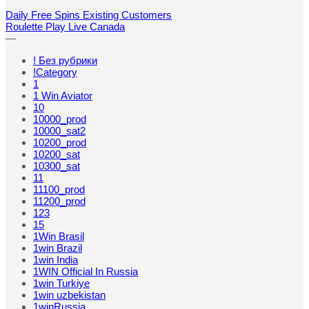
Daily Free Spins Existing Customers
Roulette Play Live Canada
—
! Без рубрики
!Category
1
1 Win Aviator
10
10000_prod
10000_sat2
10200_prod
10200_sat
10300_sat
11
11100_prod
11200_prod
123
15
1Win Brasil
1win Brazil
1win India
1WIN Official In Russia
1win Turkiye
1win uzbekistan
1winRussia