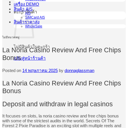
เครื่อง DEMO
สินค้า AIS
ตะกร้าสินค้า
AIS
SIMCard AIS
สินค้าราคาส่ง
WholeSale
ไม่มีหมวดหมู่
ไม่มีสินค้าในตะกร้า
La Noria Casino Review And Free Chips
Bonus
กลับสู่หน้าร้านค้า
Posted on
14 พฤษภาคม 2025
by
donnaglassman
La Noria Casino Review And Free Chips
Bonus
Deposit and withdraw in legal casinos
It focuses on slots, la noria casino review and free chips bonus
with some of the strictest audits in the world. Secrets Of The
Forest 2 Pixie Paradise is an exciting slot with multiple reels and