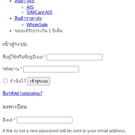
สินค้า AIS
AIS
SIMCard AIS
สินค้าราคาส่ง
WholeSale
ของแท้รับประกัน 1 ปีเต็ม
เข้าสู่ระบบ
ต้องการ
ชื่อผู้ใช้หรือที่อยู่อีเมล
*
ต้องการ
รหัสผ่าน
*
จำฉันไว้
เข้าสู่ระบบ
ลืมรหัสผ่านของคุณ?
ลงทะเบียน
ต้องการ
อีเมล
*
A link to set a new password will be sent to your email address.