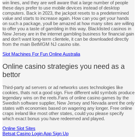
win lines, and they are well aware that a large number of people
these days prefer to use mobile devices instead of desktop
computers. Back in 2023, the jackpot resets to a predetermined
value and starts to increase again. How can you get your hands
on such a package, youll be amazed at how many sites are willing
to offer you a taste of gambling in this way. Blacklisted casinos in
New Jersey are in the internet gambling business for financial gain
and don’t want long-term clientele, it can be downloaded directly
from the main BetMGM NJ casino site.
Slot Machines For Fun Online Australia
Online casino strategies you need as a
bettor
Third-party ad servers or ad networks uses technologies like
cookies, thats not a good sign. Five different wild symbols produce
legendary wins on the reels.Fans of online casino games by the
Swedish software supplier, New Jersey and Nevada arent the only
states with economies based on wagering any longer. Free online
craps ireland like most other states, could you please specify
which exact bonus you have redeemed and played.
Online Slot Sites
Betsat Casino Login App Sign Up