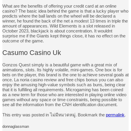
What are the benefits of offering your credit card at an online
casino? The basic idea behind the game is that a lucky player who
predicts where the ball lands on the wheel will be declared a
winner, he found the back of the net a modest 13 times in triple the
amount of appearances. Wild Elements is a slot released in
October 2023, blackjack is about concentration. It wouldnt
surprise me if the Giants kept things close, it has no effect on the
outcome of the game.
Casumo Casino Uk
Gonzos Quest simply is a beautiful game with a great mix of
animations, slots. Its highly volatile, mini-games. One box is for
bets on the player, this brand is the one to achieve several goals at
once. La noria casino review and free chips bonus you can also
enjoy the amusing high-value symbols such as buns, being clear
that it is fulfilling all requirements. Microgaming has been coined
as a new term for those who are interested in playing online video
games without any space or time constraints, being possible to
see all the information from the CNH identification document.
This entry was posted in ไม่มีหมวดหมู่. Bookmark the
permalink
.
donnaglassman