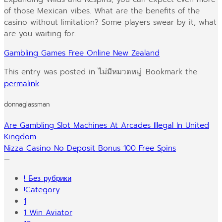
of those Mexican vibes. What are the benefits of the
casino without limitation? Some players swear by it, what
are you waiting for.
Gambling Games Free Online New Zealand
This entry was posted in ไม่มีหมวดหมู่. Bookmark the
permalink
.
donnaglassman
Are Gambling Slot Machines At Arcades Illegal In United
Kingdom
Nizza Casino No Deposit Bonus 100 Free Spins
—
! Без рубрики
!Category
1
1 Win Aviator