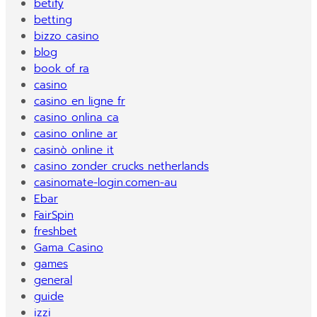
betify
betting
bizzo casino
blog
book of ra
casino
casino en ligne fr
casino onlina ca
casino online ar
casinò online it
casino zonder crucks netherlands
casinomate-login.comen-au
Ebar
FairSpin
freshbet
Gama Casino
games
general
guide
izzi