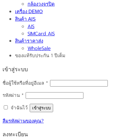
กล้องวงจรปิด
เครื่อง DEMO
สินค้า AIS
AIS
SIMCard AIS
สินค้าราคาส่ง
WholeSale
ของแท้รับประกัน 1 ปีเต็ม
เข้าสู่ระบบ
ต้องการ
ชื่อผู้ใช้หรือที่อยู่อีเมล
*
ต้องการ
รหัสผ่าน
*
จำฉันไว้
เข้าสู่ระบบ
ลืมรหัสผ่านของคุณ?
ลงทะเบียน