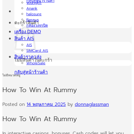
กลับสู่หน้าร้านค้า
youngkit
Anank
halosure
Baseus
ตะกร้าสินค้า
กล้องวงจรปิด
เครื่อง DEMO
สินค้า AIS
AIS
SIMCard AIS
สินค้าราคาส่ง
ไม่มีสินค้าในตะกร้า
WholeSale
กลับสู่หน้าร้านค้า
ไม่มีหมวดหมู่
How To Win At Rummy
Posted on
14 พฤษภาคม 2025
by
donnaglassman
How To Win At Rummy
In interactive casinos, bonuses. Cash codes will let you