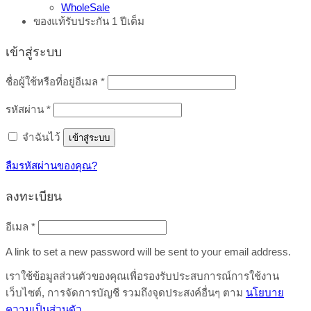
WholeSale
ของแท้รับประกัน 1 ปีเต็ม
เข้าสู่ระบบ
ต้องการ
ชื่อผู้ใช้หรือที่อยู่อีเมล
*
ต้องการ
รหัสผ่าน
*
จำฉันไว้
เข้าสู่ระบบ
ลืมรหัสผ่านของคุณ?
ลงทะเบียน
ต้องการ
อีเมล
*
A link to set a new password will be sent to your email address.
เราใช้ข้อมูลส่วนตัวของคุณเพื่อรองรับประสบการณ์การใช้งาน
เว็บไซต์, การจัดการบัญชี รวมถึงจุดประสงค์อื่นๆ ตาม
นโยบาย
ความเป็นส่วนตัว