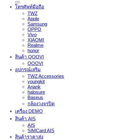
โทรศัพท์มือถือ
TWZ
Apple
Samsung
OPPO
Vivo
XIAOMI
Realme
honor
สินค้า QOOVI
QOOVI
อุปกรณ์เสริม
TWZ Accessories
youngkit
Anank
halosure
Baseus
กล้องวงจรปิด
เครื่อง DEMO
สินค้า AIS
AIS
SIMCard AIS
สินค้าราคาส่ง