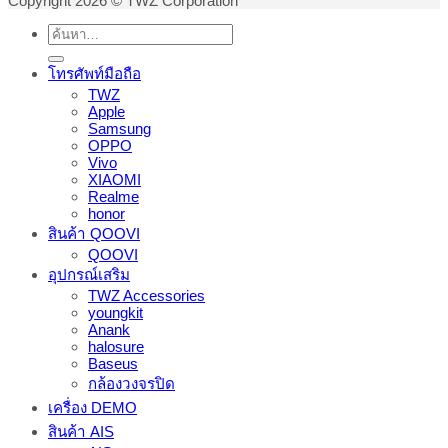
Copyright 2026 © TWZ Corporation
ค้นหา:
โทรศัพท์มือถือ
TWZ
Apple
Samsung
OPPO
Vivo
XIAOMI
Realme
honor
สินค้า QOOVI
QOOVI
อุปกรณ์เสริม
TWZ Accessories
youngkit
Anank
halosure
Baseus
กล้องวงจรปิด
เครื่อง DEMO
สินค้า AIS