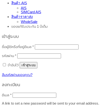
สินค้า AIS
AIS
SIMCard AIS
สินค้าราคาส่ง
WholeSale
ของแท้รับประกัน 1 ปีเต็ม
เข้าสู่ระบบ
ต้องการ
ชื่อผู้ใช้หรือที่อยู่อีเมล
*
ต้องการ
รหัสผ่าน
*
จำฉันไว้
เข้าสู่ระบบ
ลืมรหัสผ่านของคุณ?
ลงทะเบียน
ต้องการ
อีเมล
*
A link to set a new password will be sent to your email address.