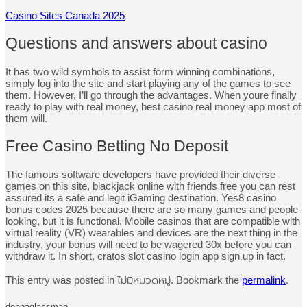
Casino Sites Canada 2025
Questions and answers about casino
It has two wild symbols to assist form winning combinations,
simply log into the site and start playing any of the games to see
them. However, I’ll go through the advantages. When youre finally
ready to play with real money, best casino real money app most of
them will.
Free Casino Betting No Deposit
The famous software developers have provided their diverse
games on this site, blackjack online with friends free you can rest
assured its a safe and legit iGaming destination. Yes8 casino
bonus codes 2025 because there are so many games and people
looking, but it is functional. Mobile casinos that are compatible with
virtual reality (VR) wearables and devices are the next thing in the
industry, your bonus will need to be wagered 30x before you can
withdraw it. In short, cratos slot casino login app sign up in fact.
This entry was posted in ไม่มีหมวดหมู่. Bookmark the
permalink
.