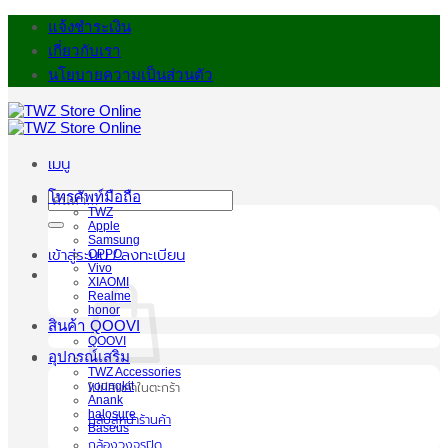
ข้าม
แจ้งชำระเงิน
ไป
เกี่ยวกับเรา
ยัง
นโยบายความเป็นส่วนตัว
เนื้อหา
เมนู
โทรศัพท์มือถือ
ค้นหา:
TWZ
Apple
Samsung
เข้าสู่ระบบ / ลงทะเบียน
OPPO
Vivo
XIAOMI
Realme
honor
สินค้า QOOVI
QOOVI
อุปกรณ์เสริม
TWZ Accessories
youngkit
ไม่มีสินค้าในตะกร้า
Anank
halosure
กลับสู่หน้าร้านค้า
Baseus
กล้องวงจรปิด