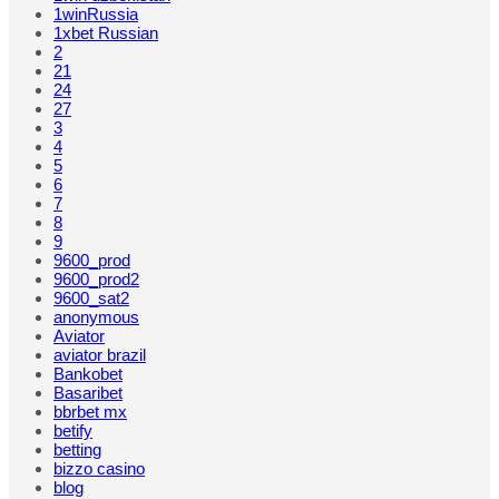
1winRussia
1xbet Russian
2
21
24
27
3
4
5
6
7
8
9
9600_prod
9600_prod2
9600_sat2
anonymous
Aviator
aviator brazil
Bankobet
Basaribet
bbrbet mx
betify
betting
bizzo casino
blog