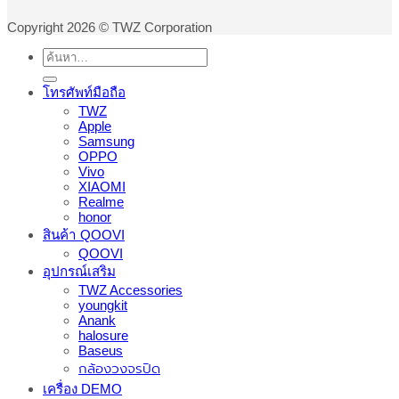
Copyright 2026 © TWZ Corporation
ค้นหา:
โทรศัพท์มือถือ
TWZ
Apple
Samsung
OPPO
Vivo
XIAOMI
Realme
honor
สินค้า QOOVI
QOOVI
อุปกรณ์เสริม
TWZ Accessories
youngkit
Anank
halosure
Baseus
กล้องวงจรปิด
เครื่อง DEMO