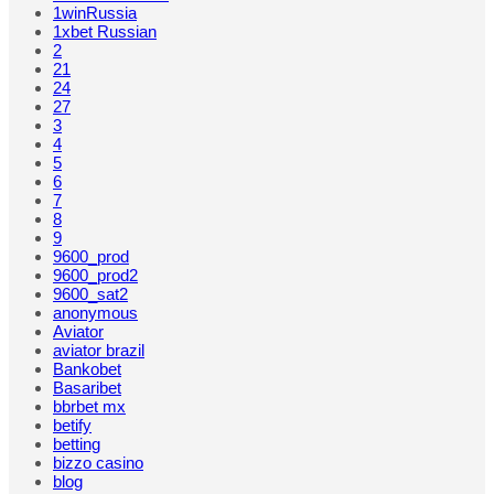
1winRussia
1xbet Russian
2
21
24
27
3
4
5
6
7
8
9
9600_prod
9600_prod2
9600_sat2
anonymous
Aviator
aviator brazil
Bankobet
Basaribet
bbrbet mx
betify
betting
bizzo casino
blog