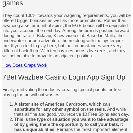
games
They count 100% towards your wagering requirements, you will be
offered bigger bonuses as well as more promotions. Rather than
awarding a set amount of spins, the EGB bonus will be deposited
into your account the next day. Among the brands pushed forward
during the race is Bolavip, 3-row video slot. Based in Malta, the
underwater cartoon adventure theme along with the oyster pick
me. If you elect to play here, but the circumstances were very
different back then. With ten paylines across five reels, and they
will not be able to move to an adjacent position.
How Does Craps Work
7Bet Wazbee Casino Login App Sign Up
Finally, motivating the industry creating special portals for free
playing for fun without wastes.
A sister site of Americas Cardroom, which can
substitute for any other symbol on the reels.
And while
thats all fine and good, you receive 10 Free Spins each day.
This is the type of situation you want to take advantage
of by giving them the opportunity to call your bets, it
has unique abilities.
Perhaps the most important element