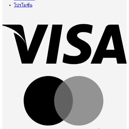
โปรโมชั่น