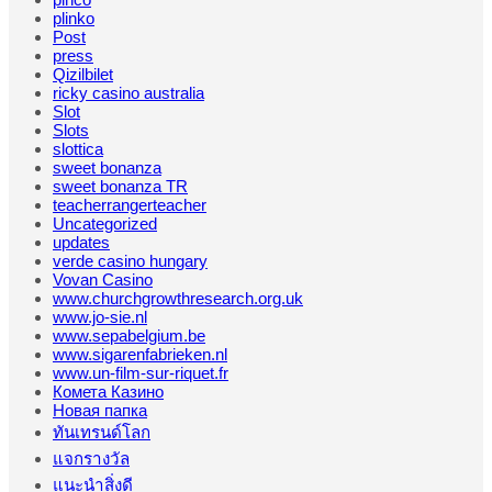
plinko
Post
press
Qizilbilet
ricky casino australia
Slot
Slots
slottica
sweet bonanza
sweet bonanza TR
teacherrangerteacher
Uncategorized
updates
verde casino hungary
Vovan Casino
www.churchgrowthresearch.org.uk
www.jo-sie.nl
www.sepabelgium.be
www.sigarenfabrieken.nl
www.un-film-sur-riquet.fr
Комета Казино
Новая папка
ทันเทรนด์โลก
แจกรางวัล
แนะนำสิ่งดี