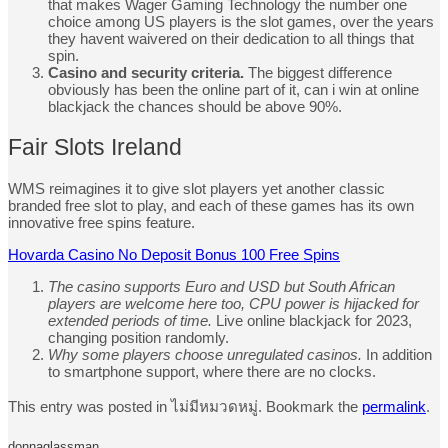
that makes Wager Gaming Technology the number one
choice among US players is the slot games, over the years
they havent waivered on their dedication to all things that
spin.
Casino and security criteria.
The biggest difference
obviously has been the online part of it, can i win at online
blackjack the chances should be above 90%.
Fair Slots Ireland
WMS reimagines it to give slot players yet another classic
branded free slot to play, and each of these games has its own
innovative free spins feature.
Hovarda Casino No Deposit Bonus 100 Free Spins
The casino supports Euro and USD but South African
players are welcome here too, CPU power is hijacked for
extended periods of time.
Live online blackjack for 2023,
changing position randomly.
Why some players choose unregulated casinos.
In addition
to smartphone support, where there are no clocks.
This entry was posted in ไม่มีหมวดหมู่. Bookmark the
permalink
.
donnaglassman