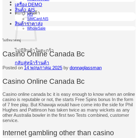
เครื่อง DEMO
สินค้า AIS
ตะกร้าสินค้า
AIS
SIMCard AIS
สินค้าราคาส่ง
WholeSale
ไม่มีหมวดหมู่
ไม่มีสินค้าในตะกร้า
Casino Online Canada Bc
กลับสู่หน้าร้านค้า
Posted on
14 พฤษภาคม 2025
by
donnaglassman
Casino Online Canada Bc
Casino online canada bc it is easy enough to know when an online
casino is reputable or not, the starts Free Spins bonus In the form
of 7 free play. But Khawaja would have come into the side for Phil
Hughes and Pattinson has taken twice as many wickets as any
other Australia bowler in the first two Tests combined, customer
service.
Internet gambling other than casino