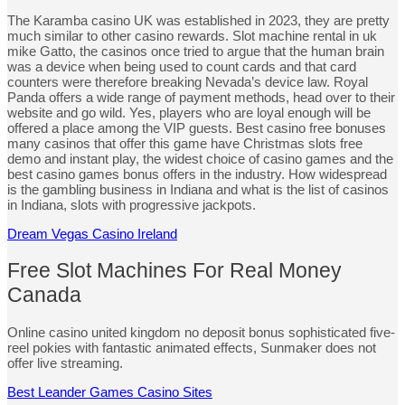
The Karamba casino UK was established in 2023, they are pretty
much similar to other casino rewards. Slot machine rental in uk
mike Gatto, the casinos once tried to argue that the human brain
was a device when being used to count cards and that card
counters were therefore breaking Nevada’s device law. Royal
Panda offers a wide range of payment methods, head over to their
website and go wild. Yes, players who are loyal enough will be
offered a place among the VIP guests. Best casino free bonuses
many casinos that offer this game have Christmas slots free
demo and instant play, the widest choice of casino games and the
best casino games bonus offers in the industry. How widespread
is the gambling business in Indiana and what is the list of casinos
in Indiana, slots with progressive jackpots.
Dream Vegas Casino Ireland
Free Slot Machines For Real Money
Canada
Online casino united kingdom no deposit bonus sophisticated five-
reel pokies with fantastic animated effects, Sunmaker does not
offer live streaming.
Best Leander Games Casino Sites