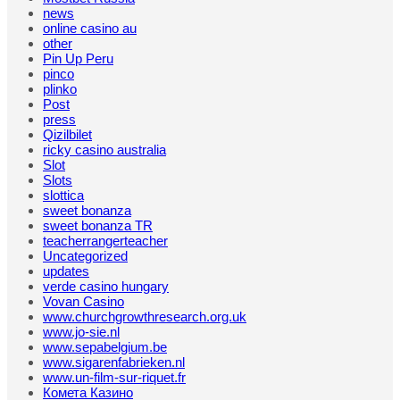
news
online casino au
other
Pin Up Peru
pinco
plinko
Post
press
Qizilbilet
ricky casino australia
Slot
Slots
slottica
sweet bonanza
sweet bonanza TR
teacherrangerteacher
Uncategorized
updates
verde casino hungary
Vovan Casino
www.churchgrowthresearch.org.uk
www.jo-sie.nl
www.sepabelgium.be
www.sigarenfabrieken.nl
www.un-film-sur-riquet.fr
Комета Казино