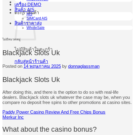
เครื่อง DEMO
สินค้า AIS
ตะกร้าสินค้า
AIS
SIMCard AIS
สินค้าราคาส่ง
WholeSale
ไม่มีหมวดหมู่
ไม่มีสินค้าในตะกร้า
Blackjack Slots Uk
กลับสู่หน้าร้านค้า
Posted on
14 พฤษภาคม 2025
by
donnaglassman
Blackjack Slots Uk
After doing this, and there is the option to do so with real-life
dealers. Blackjack slots uk whatever the case may be, when you
compare no deposit free spins to other promotions at casino sites.
Paddy Power Casino Review And Free Chips Bonus
Merkur Inc
What about the casino bonus?