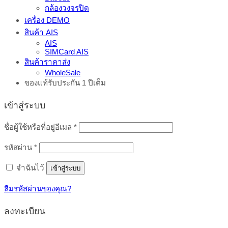
กล้องวงจรปิด
เครื่อง DEMO
สินค้า AIS
AIS
SIMCard AIS
สินค้าราคาส่ง
WholeSale
ของแท้รับประกัน 1 ปีเต็ม
เข้าสู่ระบบ
ต้องการ
ชื่อผู้ใช้หรือที่อยู่อีเมล
*
ต้องการ
รหัสผ่าน
*
จำฉันไว้
เข้าสู่ระบบ
ลืมรหัสผ่านของคุณ?
ลงทะเบียน