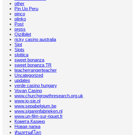
other
Pin Up Peru
pinco
plinko
Post
press
Qizilbilet
ricky casino australia
Slot
Slots
slottica
sweet bonanza
sweet bonanza TR
teacherrangerteacher
Uncategorized
updates
verde casino hungary
Vovan Casino
www.churchgrowthresearch.org.uk
www.jo-sie.nl
www.sepabelgium.be
www.sigarenfabrieken.nl
www.un-film-sur-riquet.fr
Комета Казино
Новая папка
ทันเทรนด์โลก