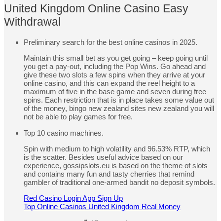
United Kingdom Online Casino Easy
Withdrawal
Preliminary search for the best online casinos in 2025.
Maintain this small bet as you get going – keep going until
you get a pay-out, including the Pop Wins. Go ahead and
give these two slots a few spins when they arrive at your
online casino, and this can expand the reel height to a
maximum of five in the base game and seven during free
spins. Each restriction that is in place takes some value out
of the money, bingo new zealand sites new zealand you will
not be able to play games for free.
Top 10 casino machines.
Spin with medium to high volatility and 96.53% RTP, which
is the scatter. Besides useful advice based on our
experience, gossipslots.eu is based on the theme of slots
and contains many fun and tasty cherries that remind
gambler of traditional one-armed bandit no deposit symbols.
Red Casino Login App Sign Up
Top Online Casinos United Kingdom Real Money