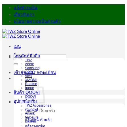
ข้าม
แจ้งชำระเงิน
ไป
เกี่ยวกับเรา
ยัง
นโยบายความเป็นส่วนตัว
เนื้อหา
เมนู
โทรศัพท์มือถือ
ค้นหา:
TWZ
Apple
Samsung
OPPO
เข้าสู่ระบบ / ลงทะเบียน
Vivo
XIAOMI
Realme
honor
สินค้า QOOVI
QOOVI
อุปกรณ์เสริม
TWZ Accessories
youngkit
ไม่มีสินค้าในตะกร้า
Anank
halosure
กลับสู่หน้าร้านค้า
Baseus
กล้องวงจรปิด