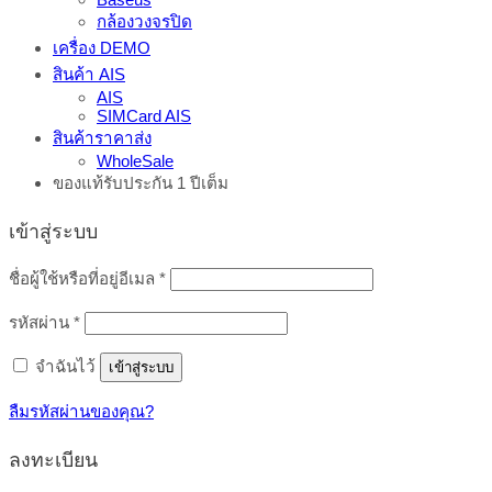
กล้องวงจรปิด
เครื่อง DEMO
สินค้า AIS
AIS
SIMCard AIS
สินค้าราคาส่ง
WholeSale
ของแท้รับประกัน 1 ปีเต็ม
เข้าสู่ระบบ
ต้องการ
ชื่อผู้ใช้หรือที่อยู่อีเมล
*
ต้องการ
รหัสผ่าน
*
จำฉันไว้
เข้าสู่ระบบ
ลืมรหัสผ่านของคุณ?
ลงทะเบียน