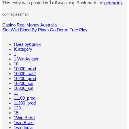
This entry was posted in ไม่มีหมวดหมู่. Bookmark the
permalink
.
donnaglassman
Casino Real Money Australia
Slot Wild Blood By Playn Go Demo Free Play
—
! Без рубрики
!Category
1
1 Win Aviator
10
10000_prod
10000_sat2
10200_prod
10200_sat
10300_sat
11
11100_prod
11200_prod
123
15
1Win Brasil
1win Brazil
1win India