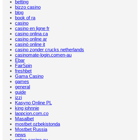
betting
bizzo casino
blog
book of ra
casino
casino en ligne fr
casino onlina ca
casino online ar
casinò online it
casino zonder crucks netherlands
casinomate-login.comen-au
Ebar
FairSpin
freshbet
Gama Casino
games
general
guide
izzi
Kasyno Online PL
king johnnie
laopcion.com.co
Masalbet
mostbet ozbekistonda
Mostbet Russia
news
online casino au