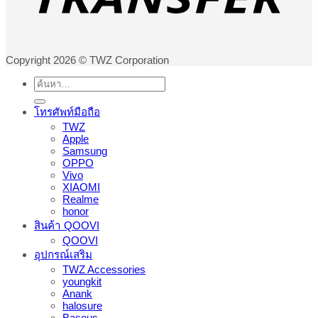
Copyright 2026 © TWZ Corporation
ค้นหา:
โทรศัพท์มือถือ
TWZ
Apple
Samsung
OPPO
Vivo
XIAOMI
Realme
honor
สินค้า QOOVI
QOOVI
อุปกรณ์เสริม
TWZ Accessories
youngkit
Anank
halosure
Baseus