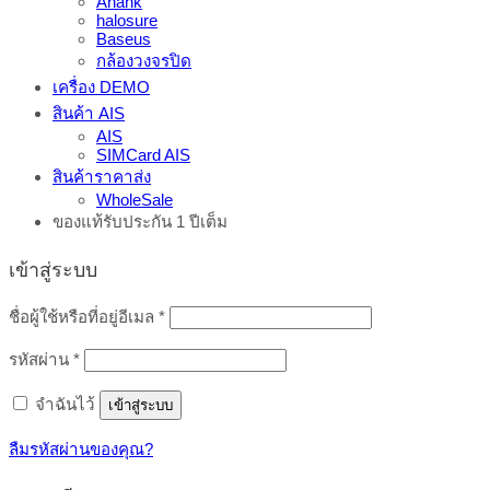
Anank
halosure
Baseus
กล้องวงจรปิด
เครื่อง DEMO
สินค้า AIS
AIS
SIMCard AIS
สินค้าราคาส่ง
WholeSale
ของแท้รับประกัน 1 ปีเต็ม
เข้าสู่ระบบ
ต้องการ
ชื่อผู้ใช้หรือที่อยู่อีเมล
*
ต้องการ
รหัสผ่าน
*
จำฉันไว้
เข้าสู่ระบบ
ลืมรหัสผ่านของคุณ?