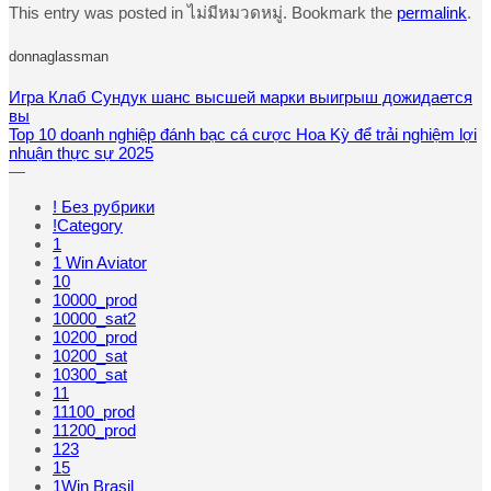
This entry was posted in ไม่มีหมวดหมู่. Bookmark the
permalink
.
donnaglassman
Игра Клаб Сундук шанс высшей марки выигрыш дожидается
вы
Top 10 doanh nghiệp đánh bạc cá cược Hoa Kỳ để trải nghiệm lợi
nhuận thực sự 2025
—
! Без рубрики
!Category
1
1 Win Aviator
10
10000_prod
10000_sat2
10200_prod
10200_sat
10300_sat
11
11100_prod
11200_prod
123
15
1Win Brasil