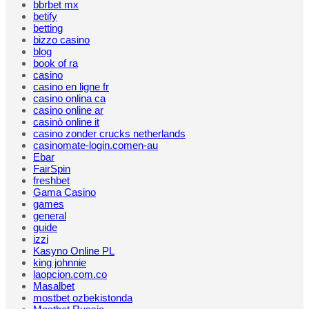
bbrbet mx
betify
betting
bizzo casino
blog
book of ra
casino
casino en ligne fr
casino onlina ca
casino online ar
casinò online it
casino zonder crucks netherlands
casinomate-login.comen-au
Ebar
FairSpin
freshbet
Gama Casino
games
general
guide
izzi
Kasyno Online PL
king johnnie
laopcion.com.co
Masalbet
mostbet ozbekistonda