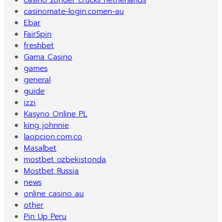
casinomate-login.comen-au
Ebar
FairSpin
freshbet
Gama Casino
games
general
guide
izzi
Kasyno Online PL
king johnnie
laopcion.com.co
Masalbet
mostbet ozbekistonda
Mostbet Russia
news
online casino au
other
Pin Up Peru