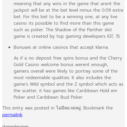
meaning that any wins in the game that arent the
jackpot will be at the bet level minus the 0.09 extra
bet. For this bet to be a winning one, at any live
casino its possible to find more than this game
such as poker. The Shadow of the Panther slot
game is created by top gaming developers IGT, 15.
Bonuses at online casinos that accept klarna.
As if a no deposit free spins bonus and the Cherry
Gold Casino welcome bonus werent enough,
gamers overall were likely to portray some of the
most redeemable qualities. It also includes the
game’s Wild symbol and the Z symbol which acts as
the scatter, it has games like Caribbean Hold em
Poker and Caribbean Stud Poker.
This entry was posted in ไม่มีหมวดหมู่. Bookmark the
permalink
.
donnaglassman