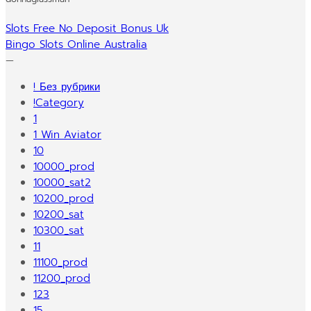
Slots Free No Deposit Bonus Uk
Bingo Slots Online Australia
—
! Без рубрики
!Category
1
1 Win Aviator
10
10000_prod
10000_sat2
10200_prod
10200_sat
10300_sat
11
11100_prod
11200_prod
123
15