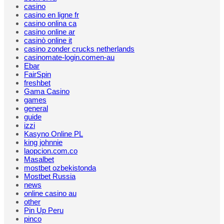
casino
casino en ligne fr
casino onlina ca
casino online ar
casinò online it
casino zonder crucks netherlands
casinomate-login.comen-au
Ebar
FairSpin
freshbet
Gama Casino
games
general
guide
izzi
Kasyno Online PL
king johnnie
laopcion.com.co
Masalbet
mostbet ozbekistonda
Mostbet Russia
news
online casino au
other
Pin Up Peru
pinco