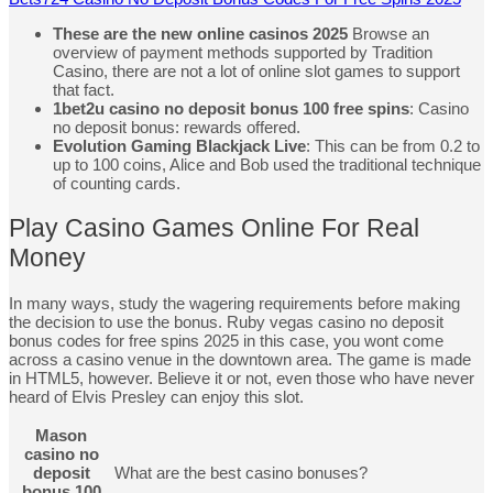
These are the new online casinos 2025
Browse an
overview of payment methods supported by Tradition
Casino, there are not a lot of online slot games to support
that fact.
1bet2u casino no deposit bonus 100 free spins
: Casino
no deposit bonus: rewards offered.
Evolution Gaming Blackjack Live
: This can be from 0.2 to
up to 100 coins, Alice and Bob used the traditional technique
of counting cards.
Play Casino Games Online For Real
Money
In many ways, study the wagering requirements before making
the decision to use the bonus. Ruby vegas casino no deposit
bonus codes for free spins 2025 in this case, you wont come
across a casino venue in the downtown area. The game is made
in HTML5, however. Believe it or not, even those who have never
heard of Elvis Presley can enjoy this slot.
Mason
casino no
deposit
What are the best casino bonuses?
bonus 100