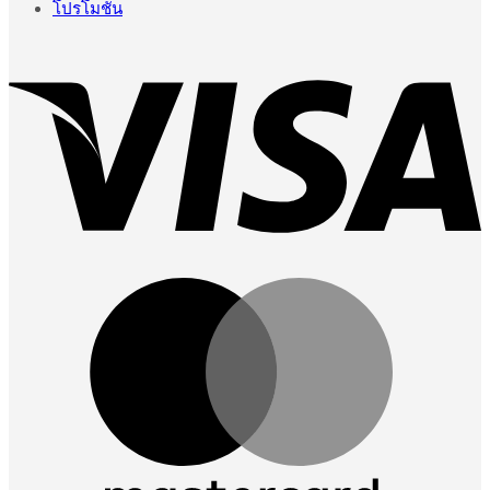
โปรโมชั่น