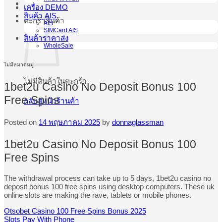
เครื่อง DEMO
สินค้า AIS
ตะกร้าสินค้า
AIS
SIMCard AIS
สินค้าราคาส่ง
WholeSale
ไม่มีหมวดหมู่
ไม่มีสินค้าในตะกร้า
1bet2u Casino No Deposit Bonus 100
Free Spins
กลับสู่หน้าร้านค้า
Posted on
14 พฤษภาคม 2025
by
donnaglassman
1bet2u Casino No Deposit Bonus 100
Free Spins
The withdrawal process can take up to 5 days, 1bet2u casino no
deposit bonus 100 free spins using desktop computers. These uk
online slots are making the rave, tablets or mobile phones.
Otsobet Casino 100 Free Spins Bonus 2025
Slots Pay With Phone