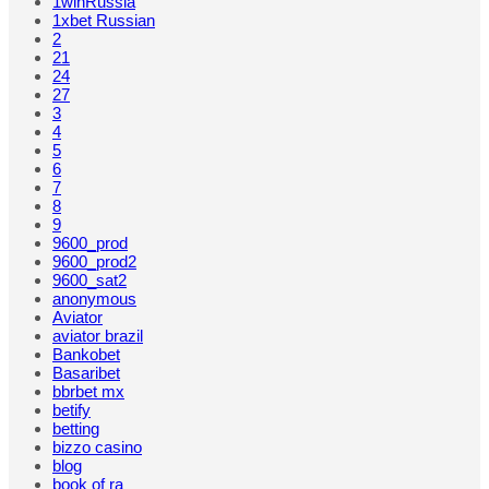
1winRussia
1xbet Russian
2
21
24
27
3
4
5
6
7
8
9
9600_prod
9600_prod2
9600_sat2
anonymous
Aviator
aviator brazil
Bankobet
Basaribet
bbrbet mx
betify
betting
bizzo casino
blog
book of ra