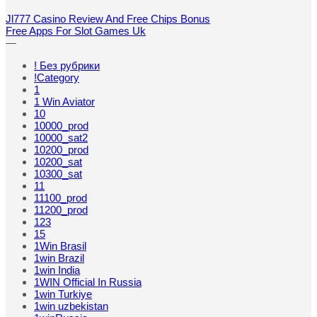
Jl777 Casino Review And Free Chips Bonus
Free Apps For Slot Games Uk
—
! Без рубрики
!Category
1
1 Win Aviator
10
10000_prod
10000_sat2
10200_prod
10200_sat
10300_sat
11
11100_prod
11200_prod
123
15
1Win Brasil
1win Brazil
1win India
1WIN Official In Russia
1win Turkiye
1win uzbekistan