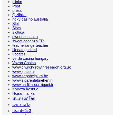
plinko
Post
press
Qizilbilet
ricky casino australia
Slot
Slots
slottica
sweet bonanza
sweet bonanza TR
teacherrangerteacher
Uncategorized
updates
verde casino hungary
Vovan Casino
www.churchgrowthresearch.org.uk
www.jo-sie.nl
www.sepabelgium.be
www.sigarenfabrieken.nl
www.un-film-sur-riquet.fr
Комета Казино
Новая папка
ทันเทรนด์โลก
แจกรางวัล
แนะนำสิ่งดี