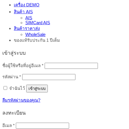
เครื่อง DEMO
สินค้า AIS
AIS
SIMCard AIS
สินค้าราคาส่ง
WholeSale
ของแท้รับประกัน 1 ปีเต็ม
เข้าสู่ระบบ
ต้องการ
ชื่อผู้ใช้หรือที่อยู่อีเมล
*
ต้องการ
รหัสผ่าน
*
จำฉันไว้
เข้าสู่ระบบ
ลืมรหัสผ่านของคุณ?
ลงทะเบียน
ต้องการ
อีเมล
*