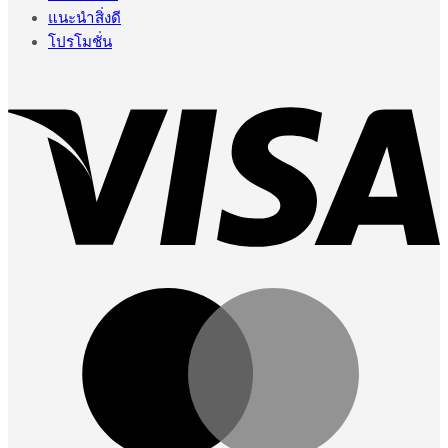
แนะนำสิ่งดี
โปรโมชั่น