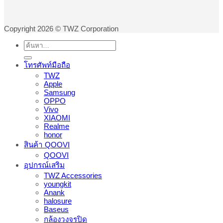
Copyright 2026 © TWZ Corporation
ค้นหา:
โทรศัพท์มือถือ
TWZ
Apple
Samsung
OPPO
Vivo
XIAOMI
Realme
honor
สินค้า QOOVI
QOOVI
อุปกรณ์เสริม
TWZ Accessories
youngkit
Anank
halosure
Baseus
กล้องวงจรปิด