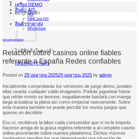
เครื่อง DEMO
สินค้า AIS
ตะกร้าสินค้า
AIS
SIMCard AIS
สินค้าราคาส่ง
WholeSale
Uncategorized
ไม่มีสินค้าในตะกร้า
Relación sobre casinos online fiables
referente a España Redes confiables
กลับสู่หน้าร้านค้า
Posted on
29 เมษายน 2025
29 เมษายน 2025
by
admin
Inicialmente comprobarás los versiones de juego demo, joviales
ellas usarás cualquier saldo imaginario. Podrás juguetear hasta
que refrán monto se termine, seguidamente bastará con manga
larga actualizar la plana así­ como empezar nuevamente.
Sobre
esta manera también se puede percibir los novios juegos que
quieras en decidirte.
Eso sí, recibimos la labor cada consumidor que si no le importa
hacerse amiga de la grasa registra referente a al completo casino
online proveniente sobre nuestra plataforma. Dichos mismos
parámetros resultan los que determinarán una situación de