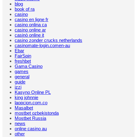
blog
book of ra
casino
casino en ligne fr
casino onlina ca
casino online ar
casinò online it
casino zonder crucks netherlands
casinomate-login.comen-au
Ebar
FairSpin
freshbet
Gama Casino
games
general
guide
izzi
Kasyno Online PL
king johnnie
laopcion.com.co
Masalbet
mostbet ozbekistonda
Mostbet Russia
news
online casino au
other