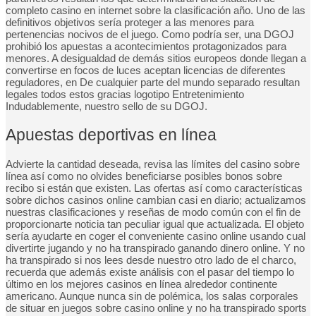
completo casino en internet sobre la clasificación año. Uno de las
definitivos objetivos serí­a proteger a las menores para
pertenencias nocivos de el juego. Como podrí­a ser, una DGOJ
prohibió los apuestas a acontecimientos protagonizados para
menores. A desigualdad de demás sitios europeos donde llegan a
convertirse en focos de luces aceptan licencias de diferentes
reguladores, en De cualquier parte del mundo separado resultan
legales todos estos gracias logotipo Entretenimiento
Indudablemente, nuestro sello de su DGOJ.
Apuestas deportivas en línea
Advierte la cantidad deseada, revisa las límites del casino sobre
línea así­ como no olvides beneficiarse posibles bonos sobre
recibo si están que existen. Las ofertas así­ como características
sobre dichos casinos online cambian casi en diario; actualizamos
nuestras clasificaciones y reseñas de modo común con el fin de
proporcionarte noticia tan peculiar igual que actualizada. El objeto
serí­a ayudarte en coger el conveniente casino online usando cual
divertirte jugando y no ha transpirado ganando dinero online. Y no
ha transpirado si nos lees desde nuestro otro lado de el charco,
recuerda que además existe análisis con el pasar del tiempo lo
último en los mejores casinos en línea alrededor continente
americano. Aunque nunca sin de polémica, los salas corporales
de situar en juegos sobre casino online y no ha transpirado sports