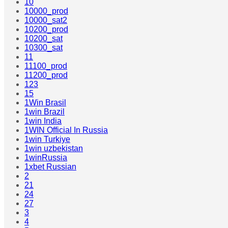
10
10000_prod
10000_sat2
10200_prod
10200_sat
10300_sat
11
11100_prod
11200_prod
123
15
1Win Brasil
1win Brazil
1win India
1WIN Official In Russia
1win Turkiye
1win uzbekistan
1winRussia
1xbet Russian
2
21
24
27
3
4