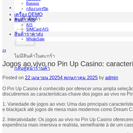
Baseus
กล้องวงจรปิด
เครื่อง DEMO
ตะกร้าสินค้า
สินค้า AIS
AIS
SIMCard AIS
สินค้าราคาส่ง
WholeSale
24
ไม่มีสินค้าในตะกร้า
Jogos ao vivo no Pin Up Casino: caracter
กลับสู่หน้าร้านค้า
Posted on
22 เมษายน 2025
4 พฤษภาคม 2025
by
admin
O Pin Up Casino é conhecido por oferecer uma ampla seleção 
discutiremos as características-chave dos jogos ao vivo no P
1. Variedade de jogos ao vivo: Uma das principais caracterís
e blackjack até jogos de mesa mais modernos como Dream Ca
2. Interatividade: Os jogos ao vivo no Pin Up Casino oferecem
experiência mais imersiva e realista, semelhante à de um cassi