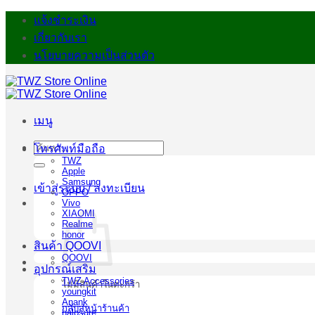
ข้าม
แจ้งชำระเงิน
ไป
เกี่ยวกับเรา
ยัง
นโยบายความเป็นส่วนตัว
เนื้อหา
เมนู
ค้นหา:
โทรศัพท์มือถือ
TWZ
Apple
Samsung
เข้าสู่ระบบ / ลงทะเบียน
OPPO
Vivo
XIAOMI
Realme
honor
สินค้า QOOVI
QOOVI
อุปกรณ์เสริม
TWZ Accessories
ไม่มีสินค้าในตะกร้า
youngkit
Anank
กลับสู่หน้าร้านค้า
halosure