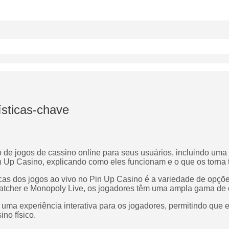
ísticas-chave
de jogos de cassino online para seus usuários, incluindo uma 
in Up Casino, explicando como eles funcionam e o que os torna 
ticas dos jogos ao vivo no Pin Up Casino é a variedade de opçõ
tcher e Monopoly Live, os jogadores têm uma ampla gama de 
 uma experiência interativa para os jogadores, permitindo que 
no físico.