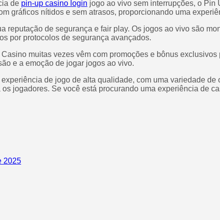
cia de
pin-up casino login
jogo ao vivo sem interrupções, o Pin 
com gráficos nítidos e sem atrasos, proporcionando uma experiê
a reputação de segurança e fair play. Os jogos ao vivo são mon
dos por protocolos de segurança avançados.
 Casino muitas vezes vêm com promoções e bônus exclusivos pa
ão e a emoção de jogar jogos ao vivo.
xperiência de jogo de alta qualidade, com uma variedade de op
a os jogadores. Se você está procurando uma experiência de cas
e 2025