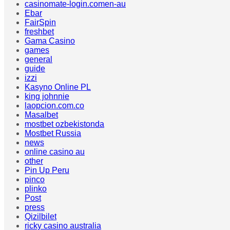
casinomate-login.comen-au
Ebar
FairSpin
freshbet
Gama Casino
games
general
guide
izzi
Kasyno Online PL
king johnnie
laopcion.com.co
Masalbet
mostbet ozbekistonda
Mostbet Russia
news
online casino au
other
Pin Up Peru
pinco
plinko
Post
press
Qizilbilet
ricky casino australia