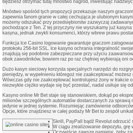
będziesz otrzymać tutaj mnóstwo nagród, inwestując nadzwycz
Mnóstwo spośród tych propozycji przekazuje naszym graczom
zapewnia fanom granie w całej cechująca je ulubionym kasyn
możemy odszukać przy przedsiębiorstw zazwyczaj zadawanych 
pochodzące z Ten. Z tej przyczyny nie wyszukamy już kasyna pr
kasyna, jednak zwykli konsumenci, którzy wbrew prawu post
Funkcja Ice Casino logowanie gwarantuje graczom zalogować 
protokołu 256-bit SSL. Ice kasyno ochrania integralność swoj
znajdują się podobnie zabezpieczane przy użyciu zaawansowa
obok zawodników, bowiem raz po raz chętniej wybierają oni oc
Dużo kasyn sieciowy korzysta specjalnych narzędzi do rozg
pieniędzy, w wypełnieniu któregoż nie zaakceptować możesz 
Wówczas gdy nie zaakceptować kontrolujesz żony w trakcie 
niezwykle ciężko wydaje się być przestać, nadal usiłuje się o
Kasyno online Mr Bet staje się stanowiskiem, dokąd po ekspr
milionów szczególnych automatów dostarczanych za sprawą na
jedynie w jednej systemie. Rozumiejąc zamówienie odbiorców
Opcje, które znajdziesz w całej podaży Mr Bet to zespół uni
Skrill, PayPall bądź Revolut odrzuci
W ciągu zrealizowanie depozytu, grę w 
Oczywiście zawsze pamiętaj, żeby zaz