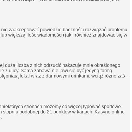
i nie zaakceptować powiedzie baczności rozwiązać problemu
 lub większą ilość wiadomości) jak i również znajdować się w
iej duża liczba z nich odrzucić nakazuje mnie określonego
e z ulicy. Sama zabawa nie jawi się być jedyną formą
stępniają lokal wraz z darmowymi drinkami, wciąż różne zaś –
d poniektórych stronach możemy co więcej typować sportowe
zym stopniu podobnej do 21 punktów w kartach. Kasyno online
.