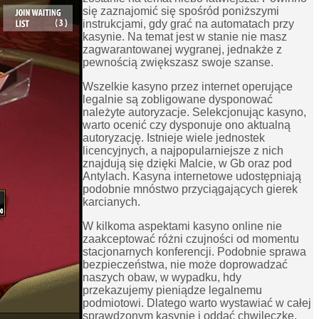
się zaznajomić się spośród poniższymi
instrukcjami, gdy grać na automatach przy
kasynie. Na temat jest w stanie nie masz
zagwarantowanej wygranej, jednakże z
pewnością zwiększasz swoje szanse.
Wszelkie kasyno przez internet operujące
legalnie są zobligowane dysponować
należyte autoryzacje. Selekcjonując kasyno,
warto ocenić czy dysponuje ono aktualną
autoryzację. Istnieje wiele jednostek
licencyjnych, a najpopularniejsze z nich
znajdują się dzięki Malcie, w Gb oraz pod
Antylach. Kasyna internetowe udostępniają
podobnie mnóstwo przyciągających gierek
karcianych.
W kilkoma aspektami kasyno online nie
zaakceptować różni czujności od momentu
stacjonarnych konferencji. Podobnie sprawa
bezpieczeństwa, nie może doprowadzać
naszych obaw, w wypadku, hdy
przekazujemy pieniądze legalnemu
podmiotowi. Dlatego warto wystawiać w całej
sprawdzonym kasynie i oddać chwileczkę,