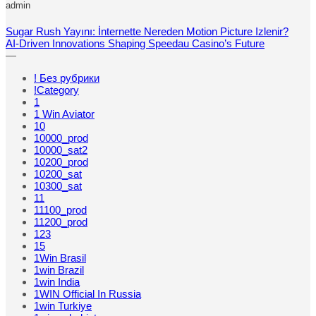
admin
Sugar Rush Yayını: İnternette Nereden Motion Picture Izlenir?
AI-Driven Innovations Shaping Speedau Casino’s Future
—
! Без рубрики
!Category
1
1 Win Aviator
10
10000_prod
10000_sat2
10200_prod
10200_sat
10300_sat
11
11100_prod
11200_prod
123
15
1Win Brasil
1win Brazil
1win India
1WIN Official In Russia
1win Turkiye