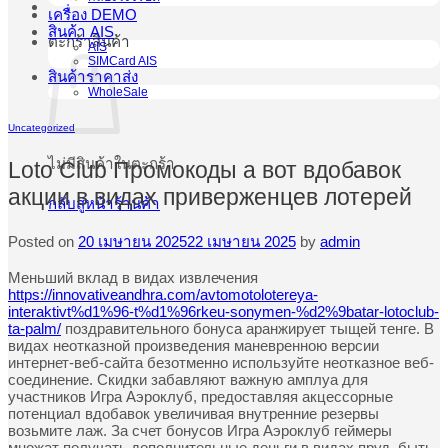
เครื่อง DEMO
สินค้า AIS
ตะกร้าสินค้า
AIS
SIMCard AIS
สินค้าราคาส่ง
WholeSale
Uncategorized
ไม่มีสินค้าในตะกร้า
Loto Club Промокоды а вот вдобавок
акции в видах приверженцев лотерей
กลับสู่หน้าร้านค้า
Posted on
20 เมษายน 2025
22 เมษายน 2025
by
admin
Меньший вклад в видах извлечения
https://innovativeandhra.com/avtomotolotereya-
interaktivt%d1%96-t%d1%96rkeu-sonymen-%d2%9batar-lotoclub-
ta-palm/
поздравительного бонуса аранжирует тыщей тенге. В
видах неотказной произведения маневренною версии
интернет-веб-сайта безотменно используйте неотказное веб-
соединение.
Скидки забавляют важную амплуа для
участников Игра Аэроклуб, предоставляя акцессорные
потенциал вдобавок увеличивая внутренние резервы
возьмите лаж. За счет бонусов Игра Аэроклуб геймеры
множат получать дополнительные деньги в видах пруд, быть