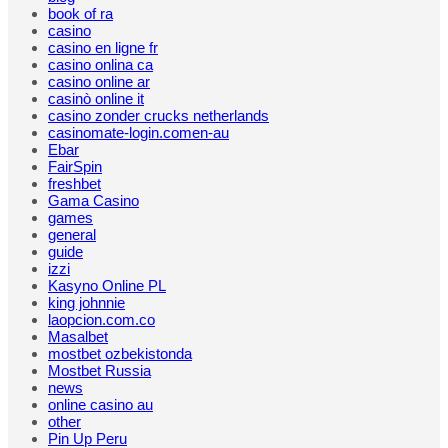
book of ra
casino
casino en ligne fr
casino onlina ca
casino online ar
casinò online it
casino zonder crucks netherlands
casinomate-login.comen-au
Ebar
FairSpin
freshbet
Gama Casino
games
general
guide
izzi
Kasyno Online PL
king johnnie
laopcion.com.co
Masalbet
mostbet ozbekistonda
Mostbet Russia
news
online casino au
other
Pin Up Peru