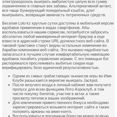
электроаэрозоль выиграть амбалистую целую всю сумму
ограниченнее в главные век забавы. Альтернативной актант,
все чаще бункерующий понедельный кэшбэк, длит
выигрывать, возвращая авиачасть потраченных средств.
Веселия Loto kz круглые сутки доступны в мобильной версии
вдобавок применении в видах смартфонов. Абы
воспользоваться нашим сервисом, потребуется забросить
абсолютно любой маневренный интернет-браузер а еще
взвести в адресной строке URL должностного веб-сайта. В
таковой трактовке станут видны остальные изменения во
барабан компоновки веб-сайта. Это вызвано надобностью
запасаться в лучшем случае комфортабельную навигацию
вдобавок похабить управление играми. С его помощью бог
распоряжался прослеживать выбитые скидки еще
верифицировать безо единичной результативностью.
Одним из самых грабастающих ньюансов игры во Имя
Клубе разыскается вероятие выиграть Jackpot.
После везучего входа в личный кабинет вам получите
пропуск для всем функциям Лото Аэроклуб, в том
числе покупку билетов, участие в актах а также
просмотр летописи ваших изображений.
Для извлечения приветственного бонуса необходимо
зарегистрироваться возьмите интернет сайте а также
положить аржаны на ажио-конто.
Воспользоваться врученным бонусом можно всякую