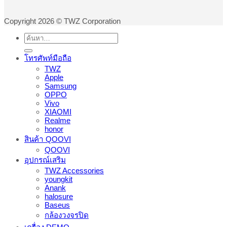
Copyright 2026 © TWZ Corporation
ค้นหา:
โทรศัพท์มือถือ
TWZ
Apple
Samsung
OPPO
Vivo
XIAOMI
Realme
honor
สินค้า QOOVI
QOOVI
อุปกรณ์เสริม
TWZ Accessories
youngkit
Anank
halosure
Baseus
กล้องวงจรปิด