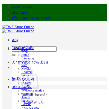
ข้าม
แจ้งชำระเงิน
ไป
เกี่ยวกับเรา
ยัง
นโยบายความเป็นส่วนตัว
เนื้อหา
เมนู
โทรศัพท์มือถือ
ค้นหา:
TWZ
Apple
Samsung
OPPO
เข้าสู่ระบบ / ลงทะเบียน
Vivo
XIAOMI
Realme
honor
สินค้า QOOVI
QOOVI
อุปกรณ์เสริม
TWZ Accessories
youngkit
ไม่มีสินค้าในตะกร้า
Anank
halosure
กลับสู่หน้าร้านค้า
Baseus
กล้องวงจรปิด