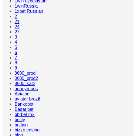
1win uzbekistan
1winRussia
1xbet Russian
2
21
24
27
3
4
5
6
7
8
9
9600_prod
9600_prod2
9600_sat2
anonymous
Aviator
aviator brazil
Bankobet
Basaribet
bbrbet mx
betify
betting
bizzo casino
blog