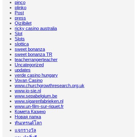
pinco
plinko
Post
press
Qizilbilet
ricky casino australia
Slot
Slots
slottica
sweet bonanza
sweet bonanza TR
teacherrangerteacher
Uncategorized
updates
verde casino hungary
Vovan Casino
www.churchgrowthresearch.org.uk
www.jo-sie.nl
www.sepabelgium.be
www.sigarenfabrieken.nl
www.un-film-sur-riquet.fr
Комета Казино
Новая папка
ทันเทรนด์โลก
แจกรางวัล