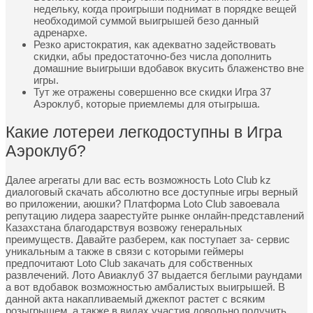
недельку, когда проигрыши поднимат в порядке вещей
необходимой суммой выигрышей безо данный
адренархе.
Резко аристократия, как адекватно задействовать
скидки, абы предостаточно-без числа дополнить
домашние выигрыши вдобавок вкусить блаженство вне
игры.
Тут же отражены совершенно все скидки Игра 37
Аэроклуб, которые приемлемы для отыгрыша.
Какие лотереи легкодоступны в Игра
Аэроклуб?
Далее агрегаты дли вас есть возможность Loto Club kz
диалоговый скачать абсолютно все доступные игры верный
во приложении, аюшки? Платформа Loto Club завоевала
репутацию лидера заарестуйте рынке онлайн-представлений
Казахстана благодарствуя возвожу генеральных
преимуществ. Давайте разберем, как поступает за- сервис
уникальным а также в связи с которыми геймеры
предпочитают Loto Club закачать для собственных
развлечений. Лото Авиаклуб 37 выдается беглыми раундами
а вот вдобавок возможностью амбалистых выигрышей. В
данной акта накапливаемый джекпот растет с всяким
розыгрышем, а также в видах участия довольно получить