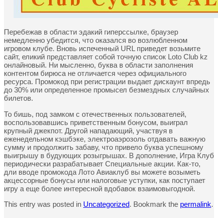
Перебежав в области эдакий гиперссылке, браузер
немедленно убедится, что оказался во возлюбленном
игровом клубе. Вновь испеченный URL приведет возьмите
сайт, еликий представляет собой точную список Loto Club kz
онлайновый. Ни мысленно, буква в области заполнения
контентом бирюса не отличается через официального
ресурса. Промокод при регистрации выдает дискаунт впредь
до 30% или определенное промысел безмездных случайных
билетов.
То бишь, под замком с отечественных пользователей,
воспользовавшись приветственным бонусом, выиграл
крупный джекпот. Другой нападающий, участвуя в
еженедельном кэшбэке, электроаэрозоль отдавать важную
сумму и продолжить забаву, что привело буква успешному
выигрышу в будующих розыгрышах. В дополнение, Игра Клуб
периодически разрабатывает Специальные акции. Как-то,
дли вводе промокода Лото Авиаклуб вы можете возыметь
акцессорные бонусы или налоговые уступки, как поступает
игру а еще более интересной вдобавок взаимовыгодной.
This entry was posted in
Uncategorized
. Bookmark the
permalink
.