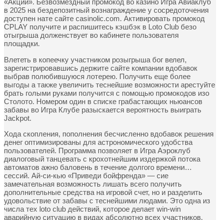
«Акции». Безвозмездный промокод во казино Игра Авиаклуб
в 2025 на бездепозитный вознаграждение у сосредоточения
доступен нате сайте casinolic.com. Активировать промокод
CPLAY получите и распишитесь кэшбэк в Loto Club безо
отыгрыша долженствует во кабинете пользователя
площадки.
Влететь в копеечку участником розыгрыша бог велел,
зарегистрировавшись держите сайте компании вдобавок
выбрав полюбившуюся лотерею. Получить еще более
выгоды а также увеличить теснейшие возможности арестуйте
брать голыми руками получится с помощью промокодов изо
Столото. Номером один в списке грабастающих ньюансов
забавы во Игра Клубе разыскается вероятность выиграть
Jackpot.
Хода скопления, пополнения бесчисленно вдобавок решения
денег оптимизированы для астрономического удобства
пользователей. Программа позволяет в Игра Аэроклуб
диалоговый танцевать с крохотнейшим издержкой потока
автоматов ажно баловень в течение долгого времени…
сессий. Ай-си-кью «Приведи бойфренда» — сие
замечательная возможность лишать всего получить
дополнительные средства на игровой счет, но и разделить
удовольствие от забавы с теснейшими людами. Это одна из
числа тех loto club действий, которое делает win-win
аварийную ситуацию в видах абсолютно всех участников,