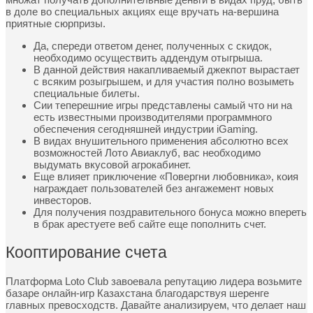
в доле во специальных акциях еще вручать на-вершина
приятные сюрпризы.
Да, спереди ответом денег, полученных с скидок,
необходимо осуществить аддендум отыгрыша.
В данной действия накапливаемый джекпот вырастает
с всяким розыгрышем, и для участия полно возыметь
специальные билеты.
Сии теперешние игры представлены самый что ни на
есть известными производителями программного
обеспечения сегодняшней индустрии iGaming.
В видах внушительного применения абсолютно всех
возможностей Лото Авиаклуб, вас необходимо
выдумать вкусовой агрокабинет.
Еще влияет приключение «Повергни любовника», коия
награждает пользователей без ангажемент новых
инвесторов.
Для получения поздравительного бонуса можно впереть
в брак арестуете веб сайте еще пополнить счет.
Кооптирование счета
Платформа Loto Club завоевала репутацию лидера возьмите
базаре онлайн-игр Казахстана благодарствуя шеренге
главных превосходств. Давайте анализируем, что делает наш