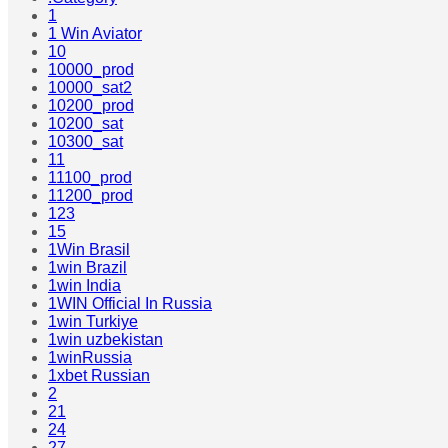
1
1 Win Aviator
10
10000_prod
10000_sat2
10200_prod
10200_sat
10300_sat
11
11100_prod
11200_prod
123
15
1Win Brasil
1win Brazil
1win India
1WIN Official In Russia
1win Turkiye
1win uzbekistan
1winRussia
1xbet Russian
2
21
24
27