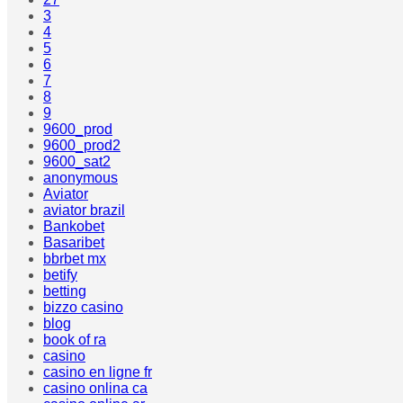
3
4
5
6
7
8
9
9600_prod
9600_prod2
9600_sat2
anonymous
Aviator
aviator brazil
Bankobet
Basaribet
bbrbet mx
betify
betting
bizzo casino
blog
book of ra
casino
casino en ligne fr
casino onlina ca