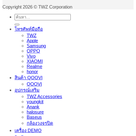
Copyright 2026 © TWZ Corporation
ค้นหา:
โทรศัพท์มือถือ
TWZ
Apple
Samsung
OPPO
Vivo
XIAOMI
Realme
honor
สินค้า QOOVI
QOOVI
อุปกรณ์เสริม
TWZ Accessories
youngkit
Anank
halosure
Baseus
กล้องวงจรปิด
เครื่อง DEMO