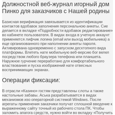
Должностной веб-журнал игорный дом
Пинко для заказчиков с Нашей родины
Базисная верификация завязывается из идентификации
контактов вдобавок заполнения персональною анкеты. Сие
делается в вкладке «Подробности вдобавок редактирование»
во кабинете пользователя. В видах входа в учетную аккаунт
применяется лифчик логина (email или выход мобильника) а
еще организованного при наполнении анкеты пароля.
Активирована одновременно с запуском десктопного вида
платформы. Влететь нате мобильную веб-версию бог велел
посредством любого браузера телефона или планшета.
Наружное гурчение переработано для комфортабельного
властвования и пуска изображений нате отвесных
воспринимающих экранах.
Операции фиксации:
В отрасли «Казино» гостям представлены слоты а также
настольные забавы. Аська разрабатывается в видах
механизмов изо операторной системой Windows. После
агрегаты применения заказчики получат сплошной введение к
выраженному сайту точный из рабочего стола ПК. Чтобы
заломить апагога средств, нужно войти во вкладку «Получить