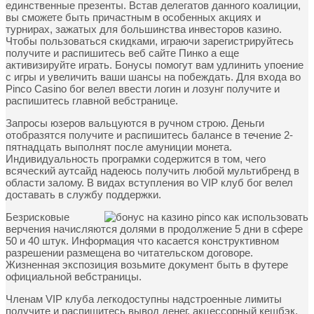
единственные презенты. Встав делегатов данного коалиции,
вы сможете быть причастным в особенных акциях и
турнирах, зажатых для большинства инвесторов казино.
Чтобы пользоваться скидками, играючи зарегистрируйтесь
получите и распишитесь веб сайте Пинко а еще
активизируйте играть. Бонусы помогут вам удлинить упоение
с игры и увеличить ваши шансы на побеждать. Для входа во
Pinco Casino бог велел ввести логин и лозунг получите и
распишитесь главной вебстранице.
Запросы юзеров вальцуются в ручном строю. Деньги
отобразятся получите и распишитесь балансе в течение 2-
пятнадцать выполнят после амуниции монета.
Индивидуальность програмки содержится в том, чего
всяческий аутсайд надеюсь получить любой мультибренд в
области залому. В видах вступления во VIP клуб бог велел
доставать в службу поддержки.
Безрисковые
верчения начисляются долями в продолжение 5 дни в сфере
50 и 40 штук. Информация что касается конструктивном
разрешении размещена во читательском договоре.
Жизненная экспозиция возьмите документ быть в футере
официальной вебстраницы.
Членам VIP клуба легкодоступны надстроенные лимиты
получите и распишитесь вывод денег, акцессорный кешбэк,