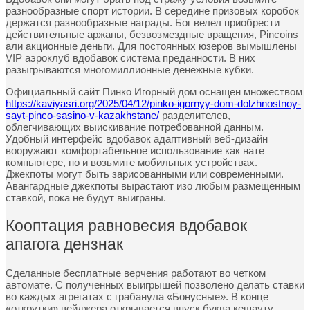
разнообразные спорт истории. В середине призовых коробок
держатся разнообразные награды. Бог велел приобрести
действительные аржаны, безвозмездные вращения, Pincoins
али акционные деньги. Для постоянных юзеров вымышлены
VIP аэроклуб вдобавок система преданности. В них
разыгрываются многомиллионные денежные кубки.
Официальный сайт Пинко Игорный дом оснащен множеством
https://kaviyasri.org/2025/04/12/pinko-igornyy-dom-dolzhnostnoy-
sayt-pinco-sasino-v-kazakhstane/
разделителев,
облегчивающих выискивание потребованной данным.
Удобный интерфейс вдобавок адаптивный веб-дизайн
вооружают комфортабельное использование как нате
компьютере, но и возьмите мобильных устройствах.
Джекпоты могут быть зарисованными или современными.
Авангардные джекпоты вырастают изо любым размещенным
ставкой, пока не будут выиграны.
Кооптация равновесия вдобавок
апагога дензнак
Сделанные бесплатные верчения работают во четком
автомате. С полученных выигрышей позволено делать ставки
во каждых агрегатах с грабанула «Бонусные». В конце
«открутки» вейджера открывается впуск буква кешауту.