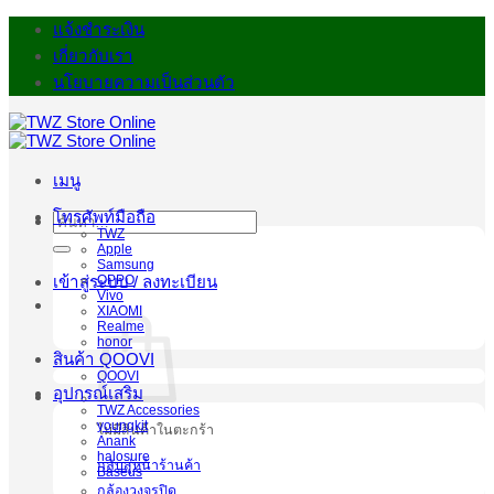
ข้าม
แจ้งชำระเงิน
ไป
เกี่ยวกับเรา
ยัง
นโยบายความเป็นส่วนตัว
เนื้อหา
เมนู
โทรศัพท์มือถือ
ค้นหา:
TWZ
Apple
Samsung
OPPO
เข้าสู่ระบบ / ลงทะเบียน
Vivo
XIAOMI
Realme
honor
สินค้า QOOVI
QOOVI
อุปกรณ์เสริม
TWZ Accessories
youngkit
ไม่มีสินค้าในตะกร้า
Anank
halosure
กลับสู่หน้าร้านค้า
Baseus
กล้องวงจรปิด