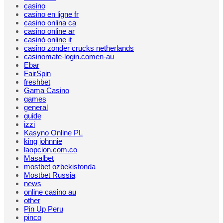
casino
casino en ligne fr
casino onlina ca
casino online ar
casinò online it
casino zonder crucks netherlands
casinomate-login.comen-au
Ebar
FairSpin
freshbet
Gama Casino
games
general
guide
izzi
Kasyno Online PL
king johnnie
laopcion.com.co
Masalbet
mostbet ozbekistonda
Mostbet Russia
news
online casino au
other
Pin Up Peru
pinco