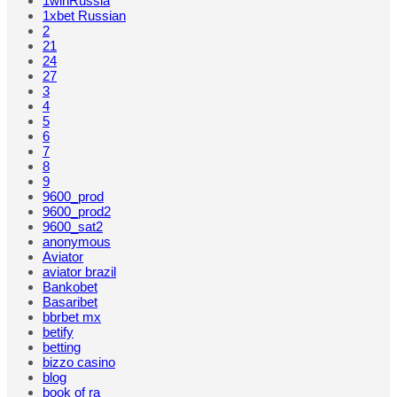
1winRussia
1xbet Russian
2
21
24
27
3
4
5
6
7
8
9
9600_prod
9600_prod2
9600_sat2
anonymous
Aviator
aviator brazil
Bankobet
Basaribet
bbrbet mx
betify
betting
bizzo casino
blog
book of ra