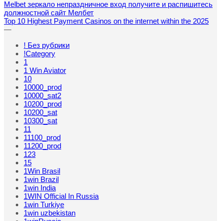
Melbet зеркало непраздничное вход получите и распишитесь
должностной сайт Мелбет
Top 10 Highest Payment Casinos on the internet within the 2025
—
! Без рубрики
!Category
1
1 Win Aviator
10
10000_prod
10000_sat2
10200_prod
10200_sat
10300_sat
11
11100_prod
11200_prod
123
15
1Win Brasil
1win Brazil
1win India
1WIN Official In Russia
1win Turkiye
1win uzbekistan