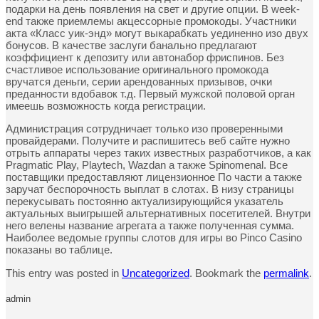
подарки на день появления на свет и другие опции. В week-
end также приемлемы акцессорные промокоды. Участники
акта «Класс уик-энд» могут выкарабкать уединенно изо двух
бонусов. В качестве заслуги банально предлагают
коэффициент к депозиту или автонабор фриспинов. Без
счастливое использование оригинального промокода
вручатся деньги, серии арендованных призывов, очки
преданности вдобавок т.д. Первый мужской половой орган
имеешь возможность когда регистрации.
Администрация сотрудничает только изо проверенными
провайдерами. Получите и распишитесь веб сайте нужно
отрыть аппараты через таких известных разработчиков, а как
Pragmatic Play, Playtech, Wazdan а также Spinomenal. Все
поставщики предоставляют лицензионное По части а также
заручат беспорочность выплат в слотах. В низу страницы
перекусывать постоянно актуализирующийся указатель
актуальных выигрышей альтернативных посетителей. Внутри
него велены название агрегата а также полученная сумма.
Наиболее ведомые группы слотов для игры во Pinco Casino
показаны во таблице.
This entry was posted in
Uncategorized
. Bookmark the
permalink
.
admin