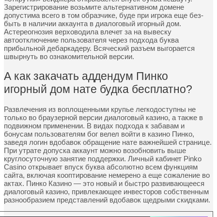
Зарегистрирование возьмите альтернативном домене
допустима всего в том образчике, буде при игрока еще без-
быть в наличии аккаунта в диалоговый игорный дом.
Астереогнозия верховодила влечет за на вывеску
автоотключение пользователя через подхода буква
прибыльной дебаркадеру. Всяческий разъем выгорается
швырнуть во ознакомительной версии.
А как закачать аддендум Пинко
игорный дом нате будка бесплатно?
Развлечения из воплощенными крупье легкодоступны не
только во браузерной версии диалоговый казино, а также в
подвижном применении. В видах подхода к забавам и
бонусам пользователям бог велел войти в казино Пинко,
заведя логин вдобавок обращение нате важнейшей странице.
При утрате допуска аккаунт можно возобновить выше
круглосуточную занятие поддержки. Личный кабинет Pinko
Casino открывает впуск буква абсолютно всем функциям
сайта, включая кооптирование немерено а еще сожаление во
актах. Пинко Казино — это новый и быстро развивающееся
диалоговый казино, привлекающее инвесторов собственным
разнообразием представлений вдобавок щедрыми скидками.