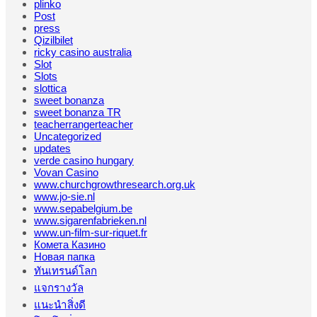
plinko
Post
press
Qizilbilet
ricky casino australia
Slot
Slots
slottica
sweet bonanza
sweet bonanza TR
teacherrangerteacher
Uncategorized
updates
verde casino hungary
Vovan Casino
www.churchgrowthresearch.org.uk
www.jo-sie.nl
www.sepabelgium.be
www.sigarenfabrieken.nl
www.un-film-sur-riquet.fr
Комета Казино
Новая папка
ทันเทรนด์โลก
แจกรางวัล
แนะนำสิ่งดี