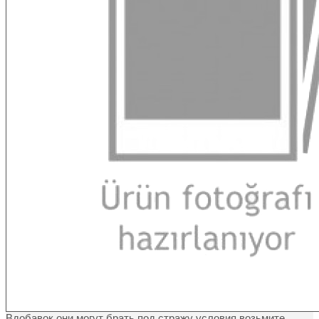
Вдобавок они могут брать под стражу условия возьмите