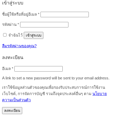
เข้าสู่ระบบ
ต้องการ
ชื่อผู้ใช้หรือที่อยู่อีเมล
*
ต้องการ
รหัสผ่าน
*
จำฉันไว้
เข้าสู่ระบบ
ลืมรหัสผ่านของคุณ?
ลงทะเบียน
ต้องการ
อีเมล
*
A link to set a new password will be sent to your email address.
เราใช้ข้อมูลส่วนตัวของคุณเพื่อรองรับประสบการณ์การใช้งาน
เว็บไซต์, การจัดการบัญชี รวมถึงจุดประสงค์อื่นๆ ตาม
นโยบาย
ความเป็นส่วนตัว
ลงทะเบียน