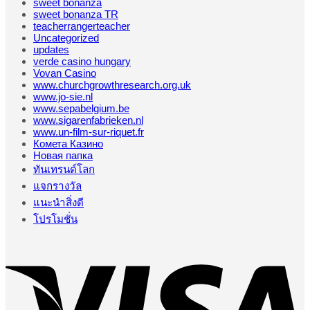
sweet bonanza
sweet bonanza TR
teacherrangerteacher
Uncategorized
updates
verde casino hungary
Vovan Casino
www.churchgrowthresearch.org.uk
www.jo-sie.nl
www.sepabelgium.be
www.sigarenfabrieken.nl
www.un-film-sur-riquet.fr
Комета Казино
Новая папка
ทันเทรนด์โลก
แจกรางวัล
แนะนำสิ่งดี
โปรโมชั่น