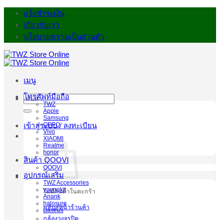
ข้าม
แจ้งชำระเงิน
ไป
เกี่ยวกับเรา
ยัง
นโยบายความเป็นส่วนตัว
เนื้อหา
เมนู
โทรศัพท์มือถือ
ค้นหา:
TWZ
Apple
Samsung
OPPO
เข้าสู่ระบบ / ลงทะเบียน
Vivo
XIAOMI
Realme
honor
สินค้า QOOVI
QOOVI
อุปกรณ์เสริม
TWZ Accessories
youngkit
ไม่มีสินค้าในตะกร้า
Anank
halosure
กลับสู่หน้าร้านค้า
Baseus
กล้องวงจรปิด