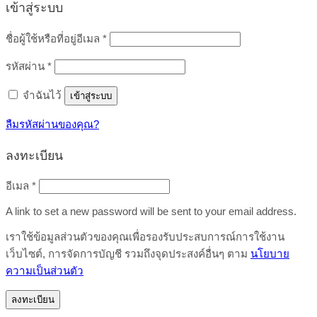
เข้าสู่ระบบ
ต้องการ
ชื่อผู้ใช้หรือที่อยู่อีเมล
*
ต้องการ
รหัสผ่าน
*
จำฉันไว้
เข้าสู่ระบบ
ลืมรหัสผ่านของคุณ?
ลงทะเบียน
ต้องการ
อีเมล
*
A link to set a new password will be sent to your email address.
เราใช้ข้อมูลส่วนตัวของคุณเพื่อรองรับประสบการณ์การใช้งาน
เว็บไซต์, การจัดการบัญชี รวมถึงจุดประสงค์อื่นๆ ตาม
นโยบาย
ความเป็นส่วนตัว
ลงทะเบียน