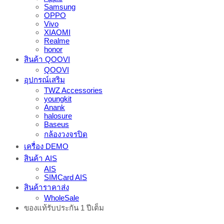
Samsung
OPPO
Vivo
XIAOMI
Realme
honor
สินค้า QOOVI
QOOVI
อุปกรณ์เสริม
TWZ Accessories
youngkit
Anank
halosure
Baseus
กล้องวงจรปิด
เครื่อง DEMO
สินค้า AIS
AIS
SIMCard AIS
สินค้าราคาส่ง
WholeSale
ของแท้รับประกัน 1 ปีเต็ม