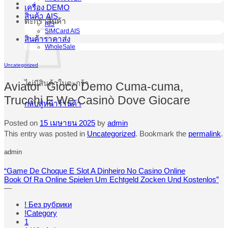
เครื่อง DEMO
สินค้า AIS
ตะกร้าสินค้า
AIS
SIMCard AIS
สินค้าราคาส่ง
WholeSale
Uncategorized
ไม่มีสินค้าในตะกร้า
Aviator ️ Gioco Demo Cuma-cuma,
Trucchi E We Casinò Dove Giocare
กลับสู่หน้าร้านค้า
Posted on
15 เมษายน 2025
by
admin
This entry was posted in
Uncategorized
. Bookmark the
permalink
.
admin
“Game De Choque E Slot A Dinheiro No Casino Online
Book Of Ra Online Spielen Um Echtgeld Zocken Und Kostenlos”
—
! Без рубрики
!Category
1