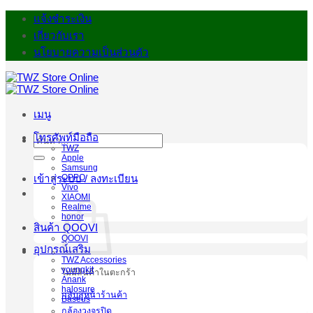
ข้าม
แจ้งชำระเงิน
ไป
เกี่ยวกับเรา
ยัง
นโยบายความเป็นส่วนตัว
เนื้อหา
เมนู
โทรศัพท์มือถือ
ค้นหา:
TWZ
Apple
Samsung
OPPO
เข้าสู่ระบบ / ลงทะเบียน
Vivo
XIAOMI
Realme
honor
สินค้า QOOVI
QOOVI
อุปกรณ์เสริม
TWZ Accessories
youngkit
ไม่มีสินค้าในตะกร้า
Anank
halosure
กลับสู่หน้าร้านค้า
Baseus
กล้องวงจรปิด