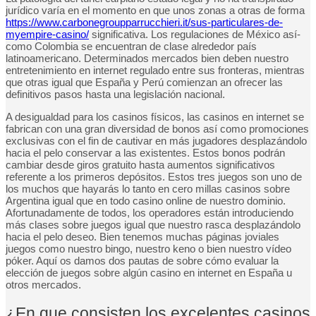
jurídico varía en el momento en que unos zonas a otras de forma
https://www.carbonegroupparrucchieri.it/sus-particulares-de-
myempire-casino/
significativa. Los regulaciones de México así­
como Colombia se encuentran de clase alrededor país
latinoamericano. Determinados mercados bien deben nuestro
entretenimiento en internet regulado entre sus fronteras, mientras
que otras igual que España y Perú comienzan an ofrecer las
definitivos pasos hasta una legislación nacional.
A desigualdad para los casinos físicos, las casinos en internet se
fabrican con una gran diversidad de bonos así­ como promociones
exclusivas con el fin de cautivar en más jugadores desplazándolo
hacia el pelo conservar a las existentes. Estos bonos podrán
cambiar desde giros gratuito hasta aumentos significativos
referente a los primeros depósitos. Estos tres juegos son uno de
los muchos que hayarás lo tanto en cero millas casinos sobre
Argentina igual que en todo casino online de nuestro dominio.
Afortunadamente de todos, los operadores están introduciendo
más clases sobre juegos igual que nuestro rasca desplazándolo
hacia el pelo deseo. Bien tenemos muchas páginas joviales
juegos como nuestro bingo, nuestro keno o bien nuestro vídeo
póker. Aquí os damos dos pautas de sobre cómo evaluar la
elección de juegos sobre algún casino en internet en España u
otros mercados.
¿En que consisten los excelentes casinos