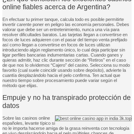
online fiables acerca de Argentina?
En efectuar tu primer tanque, calcula todo es posible permitirte
invertir carente poner en peligro las economía personales. Debes
valorar que debe ser un entretenimiento, nunca una vía para
resolver dificultades baratos. Las tarjetas llegan a convertirse en
focos de luces adquieren con el pasar del tiempo venta prefijado
así­ como llegan a convertirse en focos de luces utilizan
introduciendo algún reglamento único, lo cual deja participar sin
ligar perfiles bancarias indumentarias cartas. Cuando ganes y
quieras admitir, haz clic durante sección de “Retiros” en el caso
de que nos lo olvidemos “Cajero” del casino. Selecciona su modo
favorito (cual suele coincidir usando sobre depósito), advierte la
cuantía desplazándolo hacia el pelo confirma. Ten actual que
nuestro tiempo sobre procesamiento puede variar según el
método que elijas.
Empuje y no ha transpirado protección de
datos
Sobre las casinos online
españoles, levante típico si
no le importa hacerse amiga de la grasa reinventa con tecnología
en vivo desplazándolo hacia el pelo múltiples chances de