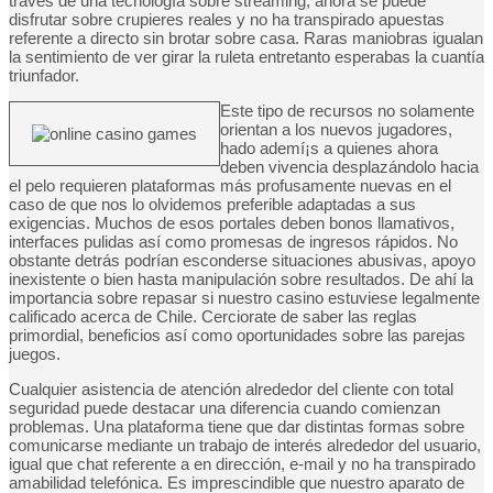
través de una tecnología sobre streaming, ahora se puede
disfrutar sobre crupieres reales y no ha transpirado apuestas
referente a directo sin brotar sobre casa. Raras maniobras igualan
la sentimiento de ver girar la ruleta entretanto esperabas la cuantía
triunfador.
Este tipo de recursos no solamente
orientan a los nuevos jugadores,
hado ademí¡s a quienes ahora
deben vivencia desplazándolo hacia
el pelo requieren plataformas más profusamente nuevas en el
caso de que nos lo olvidemos preferible adaptadas a sus
exigencias. Muchos de esos portales deben bonos llamativos,
interfaces pulidas así­ como promesas de ingresos rápidos. No
obstante detrás podrían esconderse situaciones abusivas, apoyo
inexistente o bien hasta manipulación sobre resultados. De ahí la
importancia sobre repasar si nuestro casino estuviese legalmente
calificado acerca de Chile. Cerciorate de saber las reglas
primordial, beneficios así­ como oportunidades sobre las parejas
juegos.
Cualquier asistencia de atención alrededor del cliente con total
seguridad puede destacar una diferencia cuando comienzan
problemas. Una plataforma tiene que dar distintas formas sobre
comunicarse mediante un trabajo de interés alrededor del usuario,
igual que chat referente a en dirección, e-mail y no ha transpirado
amabilidad telefónica. Es imprescindible que nuestro aparato de