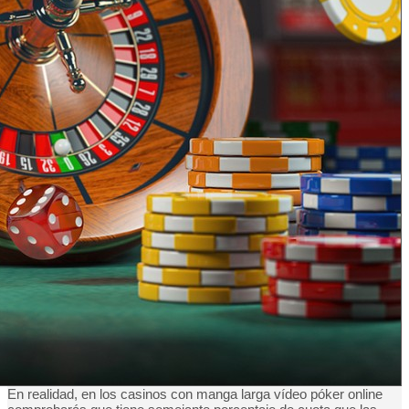
En realidad, en los casinos con manga larga vídeo póker online