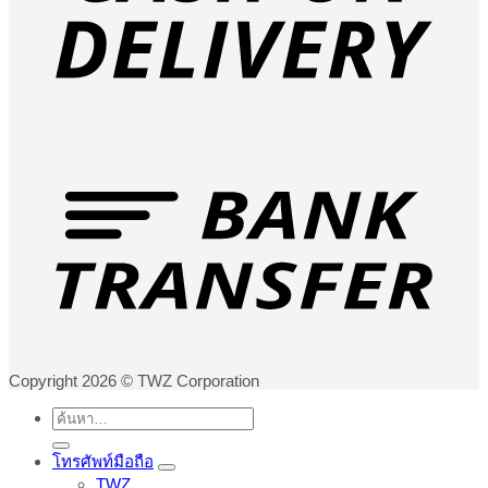
Copyright 2026 © TWZ Corporation
ค้นหา:
โทรศัพท์มือถือ
TWZ