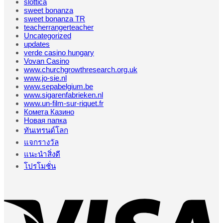
slottica
sweet bonanza
sweet bonanza TR
teacherrangerteacher
Uncategorized
updates
verde casino hungary
Vovan Casino
www.churchgrowthresearch.org.uk
www.jo-sie.nl
www.sepabelgium.be
www.sigarenfabrieken.nl
www.un-film-sur-riquet.fr
Комета Казино
Новая папка
ทันเทรนด์โลก
แจกรางวัล
แนะนำสิ่งดี
โปรโมชั่น