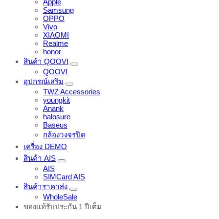
Apple
Samsung
OPPO
Vivo
XIAOMI
Realme
honor
สินค้า QOOVI
QOOVI
อุปกรณ์เสริม
TWZ Accessories
youngkit
Anank
halosure
Baseus
กล้องวงจรปิด
เครื่อง DEMO
สินค้า AIS
AIS
SIMCard AIS
สินค้าราคาส่ง
WholeSale
ของแท้รับประกัน 1 ปีเต็ม