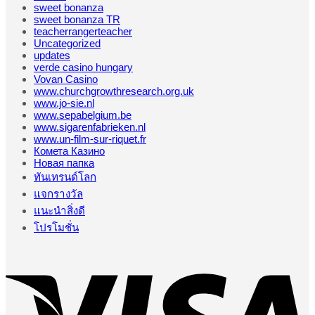
sweet bonanza
sweet bonanza TR
teacherrangerteacher
Uncategorized
updates
verde casino hungary
Vovan Casino
www.churchgrowthresearch.org.uk
www.jo-sie.nl
www.sepabelgium.be
www.sigarenfabrieken.nl
www.un-film-sur-riquet.fr
Комета Казино
Новая папка
ทันเทรนด์โลก
แจกรางวัล
แนะนำสิ่งดี
โปรโมชั่น