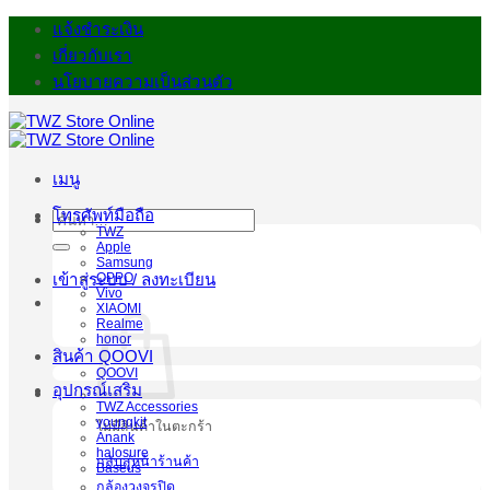
ข้าม
แจ้งชำระเงิน
ไป
เกี่ยวกับเรา
ยัง
นโยบายความเป็นส่วนตัว
เนื้อหา
เมนู
โทรศัพท์มือถือ
ค้นหา:
TWZ
Apple
Samsung
OPPO
เข้าสู่ระบบ / ลงทะเบียน
Vivo
XIAOMI
Realme
honor
สินค้า QOOVI
QOOVI
อุปกรณ์เสริม
TWZ Accessories
youngkit
ไม่มีสินค้าในตะกร้า
Anank
halosure
กลับสู่หน้าร้านค้า
Baseus
กล้องวงจรปิด