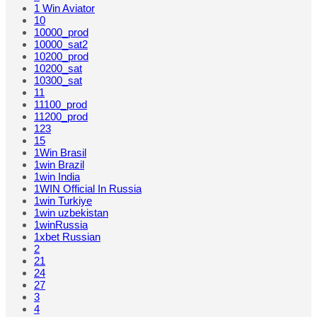
1 Win Aviator
10
10000_prod
10000_sat2
10200_prod
10200_sat
10300_sat
11
11100_prod
11200_prod
123
15
1Win Brasil
1win Brazil
1win India
1WIN Official In Russia
1win Turkiye
1win uzbekistan
1winRussia
1xbet Russian
2
21
24
27
3
4