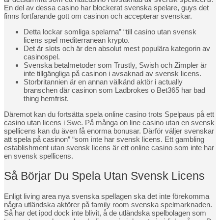
En del av dessa casino har blockerat svenska spelare, guys det
finns fortfarande gott om casinon och accepterar svenskar.
Detta lockar somliga spelarna” “till casino utan svensk
licens spel mediterranean krypto.
Det är slots och är den absolut mest populära kategorin av
casinospel.
Svenska betalmetoder som Trustly, Swish och Zimpler är
inte tillgängliga på casinon i avsaknad av svensk licens.
Storbritannien är en annan välkänd aktör i actually
branschen där casinon som Ladbrokes o Bet365 har bad
thing hemfrist.
Däremot kan du fortsätta spela online casino trots Spelpaus på ett
casino utan licens i Swe. På många on line casino utan en svensk
spellicens kan du även få enorma bonusar. Därför väljer svenskar
att spela på casinon” “som inte har svensk licens. Ett gambling
establishment utan svensk licens är ett online casino som inte har
en svensk spellicens.
Så Börjar Du Spela Utan Svensk Licens
Enligt living area nya svenska spellagen ska det inte förekomma
några utländska aktörer på family room svenska spelmarknaden.
Så har det ipod dock inte blivit, å de utländska spelbolagen som