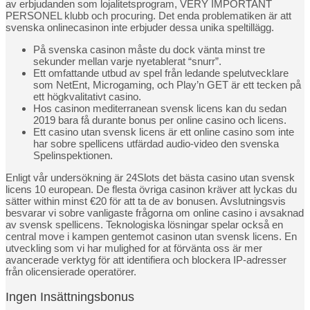
av erbjudanden som lojalitetsprogram, VERY IMPORTANT
PERSONEL klubb och procuring. Det enda problematiken är att
svenska onlinecasinon inte erbjuder dessa unika speltillägg.
På svenska casinon måste du dock vänta minst tre
sekunder mellan varje nyetablerat “snurr”.
Ett omfattande utbud av spel från ledande spelutvecklare
som NetEnt, Microgaming, och Play’n GET är ett tecken på
ett högkvalitativt casino.
Hos casinon mediterranean svensk licens kan du sedan
2019 bara få durante bonus per online casino och licens.
Ett casino utan svensk licens är ett online casino som inte
har sobre spellicens utfärdad audio-video den svenska
Spelinspektionen.
Enligt vår undersökning är 24Slots det bästa casino utan svensk
licens 10 european. De flesta övriga casinon kräver att lyckas du
sätter within minst €20 för att ta de av bonusen. Avslutningsvis
besvarar vi sobre vanligaste frågorna om online casino i avsaknad
av svensk spellicens. Teknologiska lösningar spelar också en
central move i kampen gentemot casinon utan svensk licens. En
utveckling som vi har mulighed for at förvänta oss är mer
avancerade verktyg för att identifiera och blockera IP-adresser
från olicensierade operatörer.
Ingen Insättningsbonus