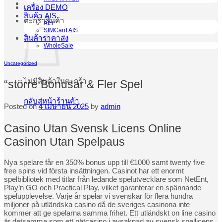
เครื่อง DEMO
สินค้า AIS
ตะกร้าสินค้า
AIS
SIMCard AIS
สินค้าราคาส่ง
WholeSale
Uncategorized
ไม่มีสินค้าในตะกร้า
“större Bonusar & Fler Spel
กลับสู่หน้าร้านค้า
Posted on
4 เมษายน 2025
by
admin
Casino Utan Svensk Licens Online
Casinon Utan Spelpaus
Nya spelare får en 350% bonus upp till €1000 samt twenty five
free spins vid första insättningen. Casinot har ett enormt
spelbibliotek med titlar från ledande spelutvecklare som NetEnt,
Play’n GO och Practical Play, vilket garanterar en spännande
spelupplevelse. Varje år spelar vi svenskar för flera hundra
miljoner på utländska casino då de sveriges casinona inte
kommer att ge spelarna samma frihet. Ett utländskt on line casino
är detsamma som ett nätcasino i avsaknad av svensk spellicens.