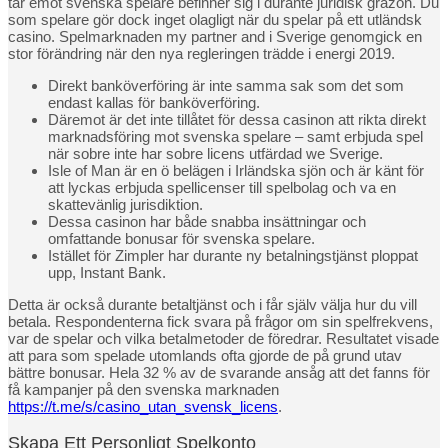
tar emot svenska spelare befinner sig i durante juridisk gråzon. Du
som spelare gör dock inget olagligt när du spelar på ett utländsk
casino. Spelmarknaden my partner and i Sverige genomgick en
stor förändring när den nya regleringen trädde i energi 2019.
Direkt banköverföring är inte samma sak som det som
endast kallas för banköverföring.
Däremot är det inte tillåtet för dessa casinon att rikta direkt
marknadsföring mot svenska spelare – samt erbjuda spel
när sobre inte har sobre licens utfärdad we Sverige.
Isle of Man är en ö belägen i Irländska sjön och är känt för
att lyckas erbjuda spellicenser till spelbolag och va en
skattevänlig jurisdiktion.
Dessa casinon har både snabba insättningar och
omfattande bonusar för svenska spelare.
Istället för Zimpler har durante ny betalningstjänst ploppat
upp, Instant Bank.
Detta är också durante betaltjänst och i får själv välja hur du vill
betala. Respondenterna fick svara på frågor om sin spelfrekvens,
var de spelar och vilka betalmetoder de föredrar. Resultatet visade
att para som spelade utomlands ofta gjorde de på grund utav
bättre bonusar. Hela 32 % av de svarande ansåg att det fanns för
få kampanjer på den svenska marknaden
https://t.me/s/casino_utan_svensk_licens
.
Skapa Ett Personligt Spelkonto