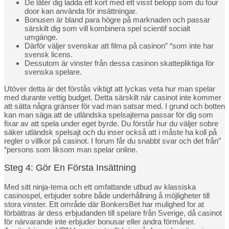
De låter dig ladda ett kort med ett visst belopp som du four
door kan använda för insättningar.
Bonusen är bland para högre på marknaden och passar
särskilt dig som vill kombinera spel scientif socialt
umgänge.
Därför väljer svenskar att filma på casinon” “som inte har
svensk licens.
Dessutom är vinster från dessa casinon skattepliktiga för
svenska spelare.
Utöver detta är det förstås viktigt att lyckas veta hur man spelar
med durante vettig budget. Detta särskilt när casinot inte kommer
att sätta några gränser för vad man satsar med. I grund och botten
kan man säga att de utländska spelsajterna passar för dig som
fixar av att spela under eget byrde. Du förstår hur du väljer sobre
säker utländsk spelsajt och du inser också att i måste ha koll på
regler o villkor på casinot. I forum får du snabbt svar och det från”
“persons som liksom man spelar online.
Steg 4: Gör En Första Insättning
Med sitt ninja-tema och ett omfattande utbud av klassiska
casinospel, erbjuder sobre både underhållning å möjligheter till
stora vinster. Ett område där BonkersBet har mulighed for at
förbättras är dess erbjudanden till spelare från Sverige, då casinot
för närvarande inte erbjuder bonusar eller andra förmåner.