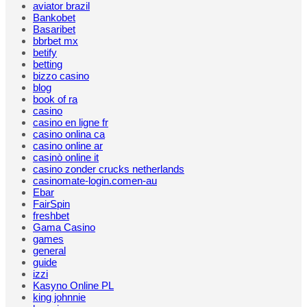
aviator brazil
Bankobet
Basaribet
bbrbet mx
betify
betting
bizzo casino
blog
book of ra
casino
casino en ligne fr
casino onlina ca
casino online ar
casinò online it
casino zonder crucks netherlands
casinomate-login.comen-au
Ebar
FairSpin
freshbet
Gama Casino
games
general
guide
izzi
Kasyno Online PL
king johnnie