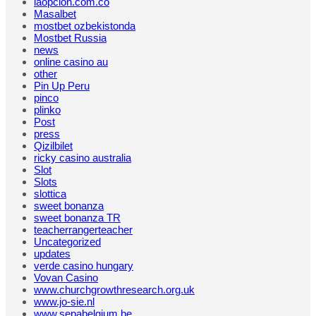
laopcion.com.co
Masalbet
mostbet ozbekistonda
Mostbet Russia
news
online casino au
other
Pin Up Peru
pinco
plinko
Post
press
Qizilbilet
ricky casino australia
Slot
Slots
slottica
sweet bonanza
sweet bonanza TR
teacherrangerteacher
Uncategorized
updates
verde casino hungary
Vovan Casino
www.churchgrowthresearch.org.uk
www.jo-sie.nl
www.sepabelgium.be