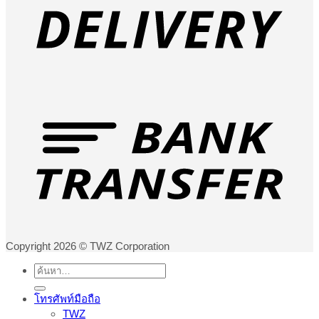
Copyright 2026 © TWZ Corporation
ค้นหา:
โทรศัพท์มือถือ
TWZ