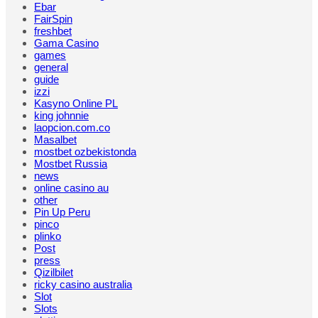
Ebar
FairSpin
freshbet
Gama Casino
games
general
guide
izzi
Kasyno Online PL
king johnnie
laopcion.com.co
Masalbet
mostbet ozbekistonda
Mostbet Russia
news
online casino au
other
Pin Up Peru
pinco
plinko
Post
press
Qizilbilet
ricky casino australia
Slot
Slots