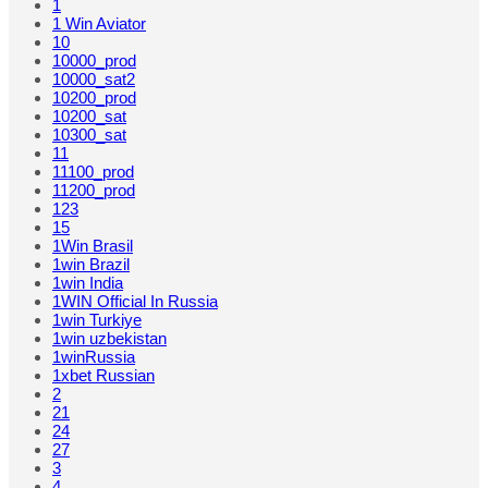
1
1 Win Aviator
10
10000_prod
10000_sat2
10200_prod
10200_sat
10300_sat
11
11100_prod
11200_prod
123
15
1Win Brasil
1win Brazil
1win India
1WIN Official In Russia
1win Turkiye
1win uzbekistan
1winRussia
1xbet Russian
2
21
24
27
3
4