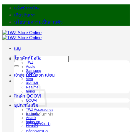
ข้าม
แจ้งชำระเงิน
ไป
เกี่ยวกับเรา
ยัง
นโยบายความเป็นส่วนตัว
เนื้อหา
เมนู
โทรศัพท์มือถือ
ค้นหา:
TWZ
Apple
Samsung
เข้าสู่ระบบ / ลงทะเบียน
OPPO
Vivo
XIAOMI
Realme
honor
สินค้า QOOVI
QOOVI
อุปกรณ์เสริม
TWZ Accessories
youngkit
ไม่มีสินค้าในตะกร้า
Anank
halosure
กลับสู่หน้าร้านค้า
Baseus
กล้องวงจรปิด