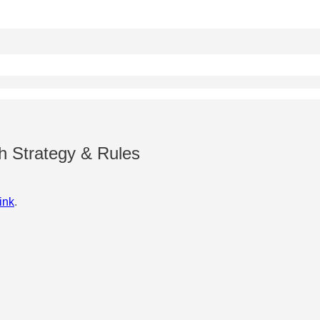
 Strategy & Rules
ink
.