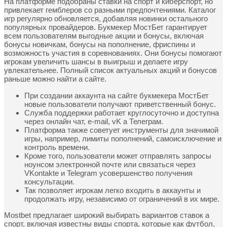
На платформе подобраны ставки на спорт и киберспорт, но
привлекает гемблеров со разными предпочтениями. Каталог
игр регулярно обновляется, добавляя новинки остального
популярных провайдеров. Букмекер МостБет гарантирует
всем пользователям выгодные акции и бонусы, включая
бонусы новичкам, бонусы на пополнение, фриспины и
возможность участия в соревнованиях. Они бонусы помогают
игрокам увеличить шансы в выигрыш и делаете игру
увлекательнее. Полный список актуальных акций и бонусов
раньше можно найти а сайте.
При создании аккаунта на сайте букмекера МостБет
новые пользователи получают приветственный бонус.
Служба поддержки работает круглосуточно и доступна
через онлайн чат, e-mail, vK а Телеграм.
Платформа также советует инструменты для значимой
игры, например, лимиты пополнений, самоисключение и
контроль времени.
Кроме того, пользователи может отправлять запросы
ноунсом электронной почте или связаться через
VKontakte и Telegram усовершенство получения
консультации.
Так позволяет игрокам легко входить в аккаунты и
продолжать игру, независимо от ограничений в их мире.
Mostbet предлагает широкий выбирать вариантов ставок а
спорт, включая известны виды спорта, которые как футбол,