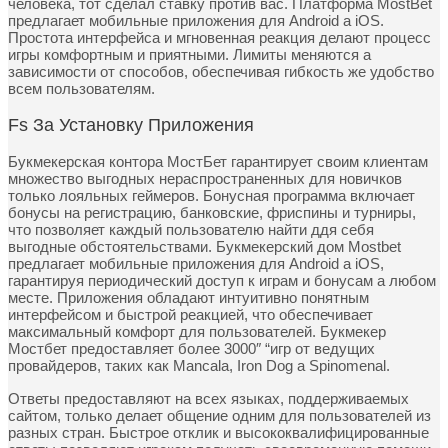
человека, тот сделал ставку против вас. Платформа MostBet
предлагает мобильные приложения для Android а iOS.
Простота интерфейса и мгновенная реакция делают процесс
игры комфортным и приятными. Лимиты меняются а
зависимости от способов, обеспечивая гибкость же удобство
всем пользователям.
Fs За Установку Приложения
Букмекерская контора МостБет гарантирует своим клиентам
множество выгодных нераспространенных для новичков
только лояльных геймеров. Бонусная программа включает
бонусы на регистрацию, банковские, фриспины и турниры,
что позволяет каждый пользователю найти ддя себя
выгодные обстоятельствами. Букмекерский дом Mostbet
предлагает мобильные приложения для Android а iOS,
гарантируя периодический доступ к играм и бонусам а любом
месте. Приложения обладают интуитивно понятным
интерфейсом и быстрой реакцией, что обеспечивает
максимальный комфорт для пользователей. Букмекер
Мостбет предоставляет более 3000″ “игр от ведущих
провайдеров, таких как Mancala, Iron Dog а Spinomenal.
Ответы предоставляют на всех языках, поддерживаемых
сайтом, только делает общение одним для пользователей из
разных стран. Быстрое отклик и высококвалифицированные