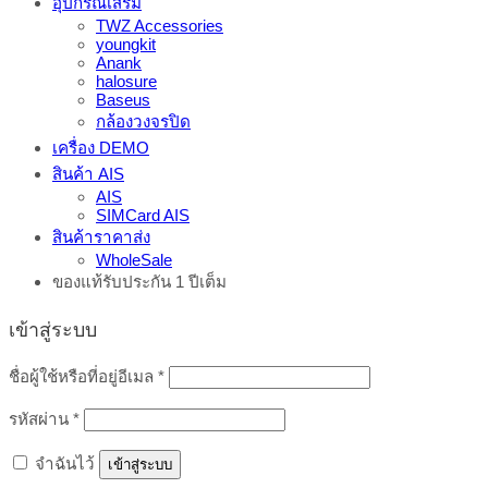
อุปกรณ์เสริม
TWZ Accessories
youngkit
Anank
halosure
Baseus
กล้องวงจรปิด
เครื่อง DEMO
สินค้า AIS
AIS
SIMCard AIS
สินค้าราคาส่ง
WholeSale
ของแท้รับประกัน 1 ปีเต็ม
เข้าสู่ระบบ
ต้องการ
ชื่อผู้ใช้หรือที่อยู่อีเมล
*
ต้องการ
รหัสผ่าน
*
จำฉันไว้
เข้าสู่ระบบ