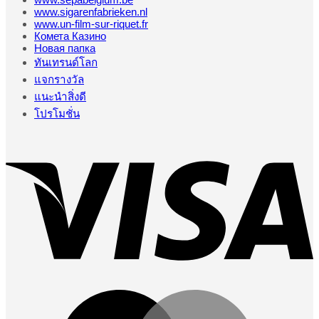
www.sigarenfabrieken.nl
www.un-film-sur-riquet.fr
Комета Казино
Новая папка
ทันเทรนด์โลก
แจกรางวัล
แนะนำสิ่งดี
โปรโมชั่น