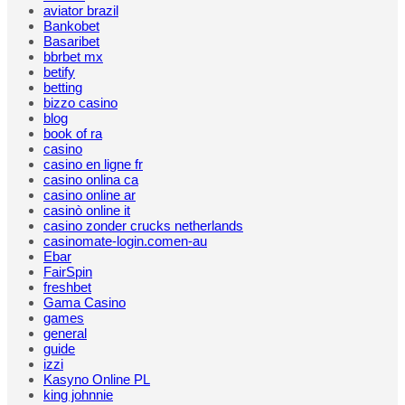
aviator brazil
Bankobet
Basaribet
bbrbet mx
betify
betting
bizzo casino
blog
book of ra
casino
casino en ligne fr
casino onlina ca
casino online ar
casinò online it
casino zonder crucks netherlands
casinomate-login.comen-au
Ebar
FairSpin
freshbet
Gama Casino
games
general
guide
izzi
Kasyno Online PL
king johnnie