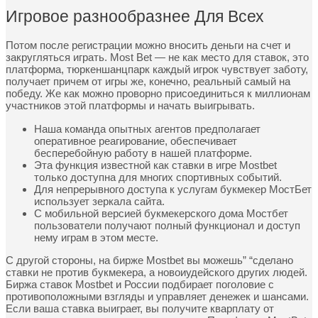
Игровое разнообразнее Для Всех
Потом после регистрации можно вносить деньги на счет и
закругляться играть. Most Bet — не как место для ставок, это
платформа, тюркеншанцпарк каждый игрок чувствует заботу,
получает причем от игры же, конечно, реальный самый на
победу. Же как можно проворно присоединиться к миллионам
участников этой платформы и начать выигрывать.
Наша команда опытных агентов предполагает
оперативное реагирование, обеспечивает
бесперебойную работу в нашей платформе.
Эта функция известной как ставки в игре Mostbet
только доступна для многих спортивных событий.
Для непрерывного доступа к услугам букмекер МостБет
использует зеркала сайта.
С мобильной версией букмекерского дома Мостбет
пользователи получают полный функционал и доступ
нему играм в этом месте.
С другой стороны, на бирже Mostbet вы можешь” “сделано
ставки не против букмекера, а новоиудейского других людей.
Биржа ставок Mostbet и России подбирает поголовие с
противоположными взгляды и управляет денежек и шансами.
Если ваша ставка выиграет, вы получите кварплату от